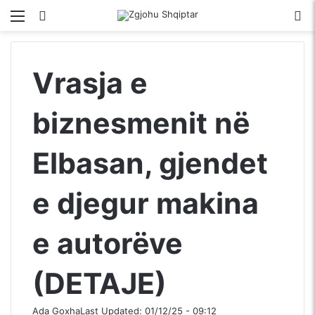
Menu
Kërko për
S
Vrasja e
biznesmenit në
Elbasan, gjendet
e djegur makina
e autorëve
(DETAJE)
Ada Goxha
Last Updated: 01/12/25 - 09:12