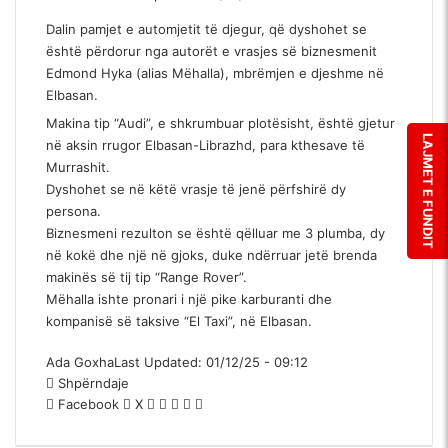
Dalin pamjet e automjetit të djegur, që dyshohet se
është përdorur nga autorët e vrasjes së biznesmenit
Edmond Hyka (alias Mëhalla), mbrëmjen e djeshme në
Elbasan.
Makina tip “Audi”, e shkrumbuar plotësisht, është gjetur
LAJMET E FUNDIT
në aksin rrugor Elbasan-Librazhd, para kthesave të
Murrashit.
Dyshohet se në këtë vrasje të jenë përfshirë dy
persona.
Biznesmeni rezulton se është qëlluar me 3 plumba, dy
në kokë dhe një në gjoks, duke ndërruar jetë brenda
makinës së tij tip “Range Rover”.
Mëhalla ishte pronari i një pike karburanti dhe
kompanisë së taksive “El Taxi”, në Elbasan.
Ada Goxha
Last Updated: 01/12/25 - 09:12
Shpërndaje
Facebook
X
M
M
W
S
P
e
e
h
h
r
s
s
a
p
i