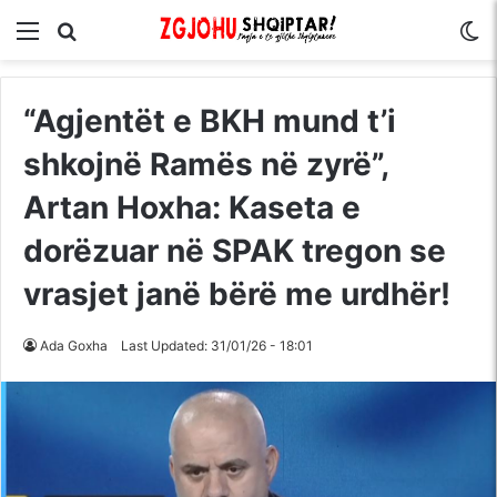
Menu
Kërko për
S
“Agjentët e BKH mund t’i
shkojnë Ramës në zyrë”,
Artan Hoxha: Kaseta e
dorëzuar në SPAK tregon se
vrasjet janë bërë me urdhër!
Ada Goxha
Last Updated: 31/01/26 - 18:01