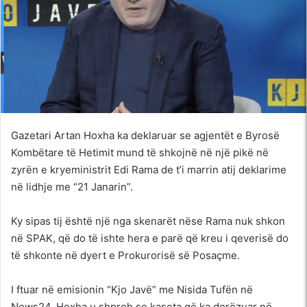
Gazetari Artan Hoxha ka deklaruar se agjentët e Byrosë
Kombëtare të Hetimit mund të shkojnë në një pikë në
zyrën e kryeministrit Edi Rama de t’i marrin atij deklarime
në lidhje me “21 Janarin”.
Ky sipas tij është një nga skenarët nëse Rama nuk shkon
në SPAK, që do të ishte hera e parë që kreu i qeverisë do
të shkonte në dyert e Prokurorisë së Posaçme.
I ftuar në emisionin “Kjo Javë” me Nisida Tufën në
News24, Hoxha u shpreh se kaseta që ka dorëzuar në