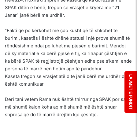
SPAK ditën e hënë, tregon se vrasjet e kryera me “21
Janar” janë bërë me urdhër.
“Fakti që po kërkohet me çdo kusht që të shkohet te
burimi, kasetës i është dhënë statusi i një prove shumë të
rëndësishme ndaj po luhet me pjesën e burimit. Mendoj
që ky material e ka bërë pjesë e tij, ka rihapur çështjen e
ka bërë SPAK të regjistrojë çështjen edhe pse s’kemi ende
persona të marrë nën hetim apo të pandehur.
Kaseta tregon se vrasjet atë ditë janë bërë me urdhër dhe
LAJMET E FUNDIT
është komunikuar.
Deri tani vetëm Rama nuk është thirrur nga SPAK por sa
më shumë kalon koha aq më shumë më është shuar
shpresa që do të marrë drejtim kjo çështje.