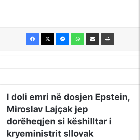
Messenger
WhatsApp
Shpërndajeni me anë të postës elektronike
Printoje