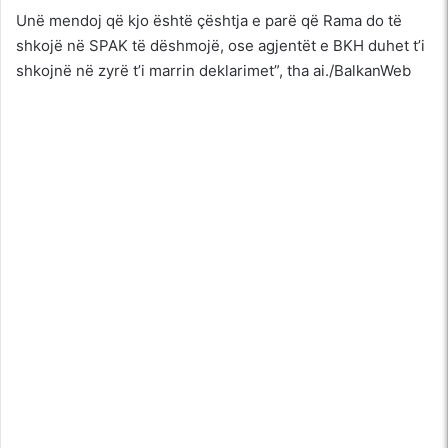
Unë mendoj që kjo është çështja e parë që Rama do të
shkojë në SPAK të dëshmojë, ose agjentët e BKH duhet t’i
shkojnë në zyrë t’i marrin deklarimet”, tha ai./BalkanWeb