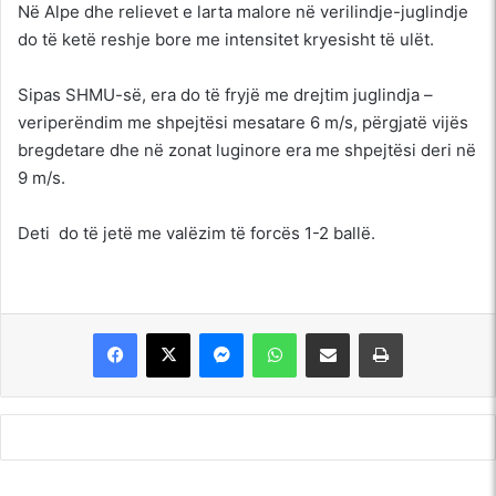
Në Alpe dhe relievet e larta malore në verilindje-juglindje
do të ketë reshje bore me intensitet kryesisht të ulët.
Sipas SHMU-së, era do të fryjë me drejtim juglindja –
veriperëndim me shpejtësi mesatare 6 m/s, përgjatë vijës
bregdetare dhe në zonat luginore era me shpejtësi deri në
9 m/s.
Deti do të jetë me valëzim të forcës 1-2 ballë.
Messenger
WhatsApp
Shpërndajeni me anë të postës elektronike
Printoje