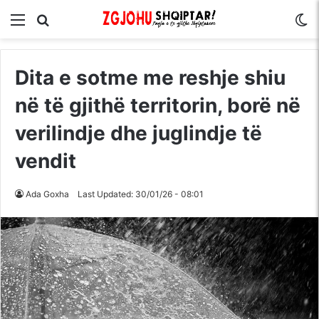
Menu
Kërko për
S
Dita e sotme me reshje shiu
në të gjithë territorin, borë në
verilindje dhe juglindje të
vendit
Ada Goxha
Last Updated: 30/01/26 - 08:01