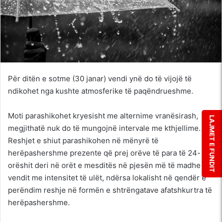
Për ditën e sotme (30 janar) vendi ynë do të vijojë të
ndikohet nga kushte atmosferike të paqëndrueshme.
Moti parashikohet kryesisht me alternime vranësirash,
LAJMET E FUNDIT
megjithatë nuk do të mungojnë intervale me kthjellime.
Reshjet e shiut parashikohen në mënyrë të
herëpashershme prezente që prej orëve të para të 24-
orëshit deri në orët e mesditës në pjesën më të madhe të
vendit me intensitet të ulët, ndërsa lokalisht në qendër e
perëndim reshje në formën e shtrëngatave afatshkurtra të
herëpashershme.