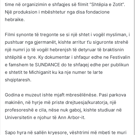
time në organizimin e shfaqjes së filmit “Shtëpia e Zotit”.
Një produksion i mbështetur nga disa fondacione
hebraike.
Filmi synonte të tregonte se si një shtet i vogël mysliman, i
pushtuar nga gjermanët, kishte arritur t’u siguronte strehë
një numri jo të vogël hebrenjsh të detyruar të braktisnin
shtëpitë e tyre. Ky dokumentar i shfaqur edhe ne Festivalin
e famshem te SUNDANCE do te shfaqej edhe per publikun
e shtetit te Michiganit ku ka nje numer te larte
shqiptaresh.
Godina e muzeut ishte mjaft mbresëlënëse. Pasi parkova
makinën, në hyrje më priste drejtuesja/kuratorja, një
profesoreshë e cila, nëse nuk gaboj, kishte studiuar në
Universitetin e njohur të Ann Arbor-it.
Sapo hyra në sallën kryesore, vështrimi më mbeti te muri