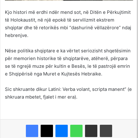
Kjo histori më erdhi ndër mend sot, në Ditën e Përkujtimit
të Holokaustit, në një epokë të servilizmit ekstrem
shqiptar dhe të retorikës mbi “dashurinë vëllazërore” ndaj
hebrenjve.
Nëse politika shqiptare e ka vërtet seriozisht shqetësimin
për memorien historike të shqiptarëve, atëherë, përpara
se të ngrejë muze për kultin e Besës, le të pastrojë emrin
e Shqipërisë nga Muret e Kujtesës Hebraike.
Sic shkruante dikur Latini: Verba volant, scripta manent” (e
shkruara mbetet, fjalet i mer era).
Messenger
WhatsApp
Shpërndajeni me anë të postës elektronike
Printoje