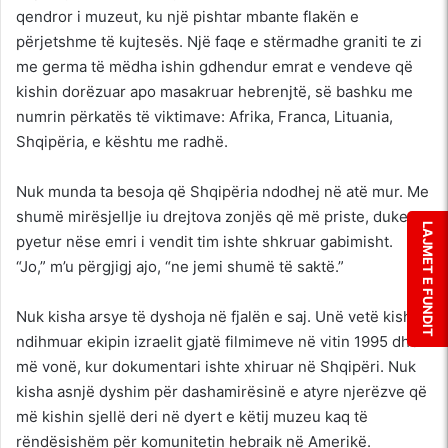
qendror i muzeut, ku një pishtar mbante flakën e
përjetshme të kujtesës. Një faqe e stërmadhe graniti te zi
me germa të mëdha ishin gdhendur emrat e vendeve që
kishin dorëzuar apo masakruar hebrenjtë, së bashku me
numrin përkatës të viktimave: Afrika, Franca, Lituania,
Shqipëria, e kështu me radhë.
Nuk munda ta besoja që Shqipëria ndodhej në atë mur. Me
shumë mirësjellje iu drejtova zonjës që më priste, duke e
LAJMET E FUNDIT
pyetur nëse emri i vendit tim ishte shkruar gabimisht.
“Jo,” m’u përgjigj ajo, “ne jemi shumë të saktë.”
Nuk kisha arsye të dyshoja në fjalën e saj. Unë vetë kisha
ndihmuar ekipin izraelit gjatë filmimeve në vitin 1995 dhe
më vonë, kur dokumentari ishte xhiruar në Shqipëri. Nuk
kisha asnjë dyshim për dashamirësinë e atyre njerëzve që
më kishin sjellë deri në dyert e këtij muzeu kaq të
rëndësishëm për komunitetin hebraik në Amerikë.