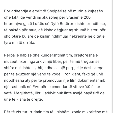
Por gdhendja e emrit të Shqipërisë në murin e kujtesës
dhe fakti që vendi im akuzohej për vrasjen e 200
hebrenjve gjatë Luftës së Dytë Botërore ishte tronditëse,
të paktën për mua, që kisha dëgjuar aq shumë histori për
shqiptarë bujarë që kishin ndihmuar hebrenjtë në ditët e
tyre më të errëta.
Përballë habisë dhe kundërshtimit tim, drejtoresha e
muzeut nxori nga arkivi një libër, për të më treguar se
shifra nuk ishte lajthitje dhe as një përpjekje dashakeqe
për të akuzuar një vend të vogël. Ironikisht, fakti që unë
ndodhesha aty për të promovuar një film dokumentar mbi
një rast unik në Evropën e çmendur të viteve ’40 fliste
vetë. Megjithatë, libri i arkivit nuk linte asnjë hapësirë që
unë të kisha të drejtë.
Për të zbutur irritimin tim të ligjshëm, zonja mikpritëse më