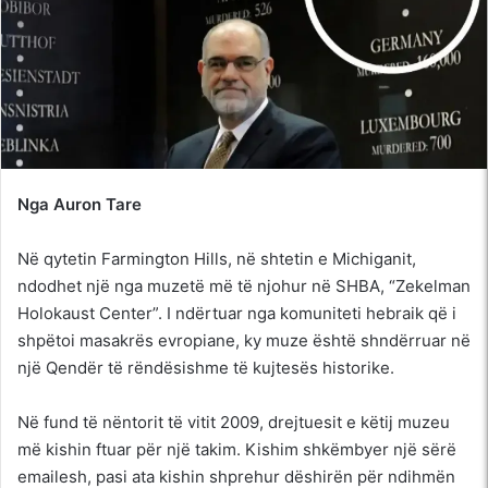
Nga Auron Tare
Në qytetin Farmington Hills, në shtetin e Michiganit,
ndodhet një nga muzetë më të njohur në SHBA, “Zekelman
Holokaust Center”. I ndërtuar nga komuniteti hebraik që i
shpëtoi masakrës evropiane, ky muze është shndërruar në
një Qendër të rëndësishme të kujtesës historike.
Në fund të nëntorit të vitit 2009, drejtuesit e këtij muzeu
më kishin ftuar për një takim. Kishim shkëmbyer një sërë
emailesh, pasi ata kishin shprehur dëshirën për ndihmën