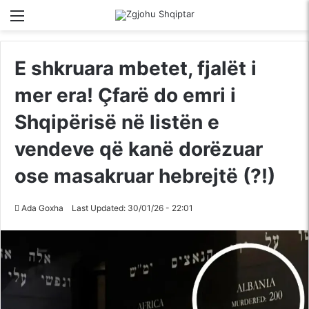
Menu
Kërko për
S
E shkruara mbetet, fjalët i
mer era! Çfarë do emri i
Shqipërisë në listën e
vendeve që kanë dorëzuar
ose masakruar hebrejtë (?!)
Ada Goxha
Last Updated: 30/01/26 - 22:01