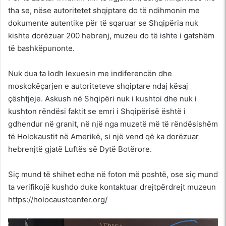
tha se, nëse autoritetet shqiptare do të ndihmonin me
dokumente autentike për të sqaruar se Shqipëria nuk
kishte dorëzuar 200 hebrenj, muzeu do të ishte i gatshëm
të bashkëpunonte.
Nuk dua ta lodh lexuesin me indiferencën dhe
moskokëçarjen e autoriteteve shqiptare ndaj kësaj
çështjeje. Askush në Shqipëri nuk i kushtoi dhe nuk i
kushton rëndësi faktit se emri i Shqipërisë është i
gdhendur në granit, në një nga muzetë më të rëndësishëm
të Holokaustit në Amerikë, si një vend që ka dorëzuar
hebrenjtë gjatë Luftës së Dytë Botërore.
Siç mund të shihet edhe në foton më poshtë, ose siç mund
ta verifikojë kushdo duke kontaktuar drejtpërdrejt muzeun
https://holocaustcenter.org/