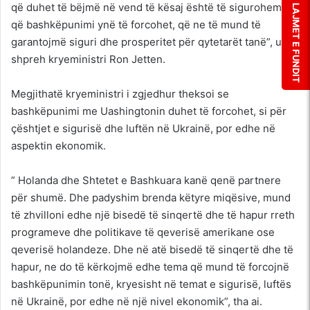
që duhet të bëjmë në vend të kësaj është të sigurohemi
LAJMET E FUNDIT
që bashkëpunimi ynë të forcohet, që ne të mund të
garantojmë siguri dhe prosperitet për qytetarët tanë”, u
shpreh kryeministri Ron Jetten.
Megjithatë kryeministri i zgjedhur theksoi se
bashkëpunimi me Uashingtonin duhet të forcohet, si për
çështjet e sigurisë dhe luftën në Ukrainë, por edhe në
aspektin ekonomik.
” Holanda dhe Shtetet e Bashkuara kanë qenë partnere
për shumë. Dhe padyshim brenda këtyre miqësive, mund
të zhvilloni edhe një bisedë të sinqertë dhe të hapur rreth
programeve dhe politikave të qeverisë amerikane ose
qeverisë holandeze. Dhe në atë bisedë të sinqertë dhe të
hapur, ne do të kërkojmë edhe tema që mund të forcojnë
bashkëpunimin tonë, kryesisht në temat e sigurisë, luftës
në Ukrainë, por edhe në një nivel ekonomik”, tha ai.