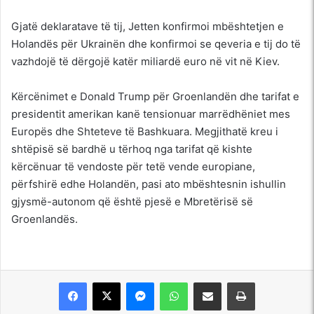
Gjatë deklaratave të tij, Jetten konfirmoi mbështetjen e
Holandës për Ukrainën dhe konfirmoi se qeveria e tij do të
vazhdojë të dërgojë katër miliardë euro në vit në Kiev.
Kërcënimet e Donald Trump për Groenlandën dhe tarifat e
presidentit amerikan kanë tensionuar marrëdhëniet mes
Europës dhe Shteteve të Bashkuara. Megjithatë kreu i
shtëpisë së bardhë u tërhoq nga tarifat që kishte
kërcënuar të vendoste për tetë vende europiane,
përfshirë edhe Holandën, pasi ato mbështesnin ishullin
gjysmë-autonom që është pjesë e Mbretërisë së
Groenlandës.
Messenger
WhatsApp
Shpërndajeni me anë të postës elektronike
Printoje