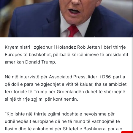
Kryeministri i zgjedhur i Holandez Rob Jetten i bëri thirrje
Europës të bashkohet, përballë kërcënimeve të presidentit
amerikan Donald Trump.
Në një intervistë për Associated Press, lideri i D66, partia
që doli e para në zgjedhjet e vitit të kaluar, tha se ambiciet
territoriale të Trump për Groenlandën duhet të shërbejnë
si një thirrje zgjimi për kontinentin.
“Kjo ishte një thirrje zgjimi ndoshta e nevojshme për
udhëheqësit europianë që ne të mund të vazhdojmë të
flasim dhe të ankohemi për Shtetet e Bashkuara, por ajo