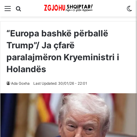
Menu
Kërko për
S
“Europa bashkë përballë
Trump”/ Ja çfarë
paralajmëron Kryeministri i
Holandës
Ada Goxha
Last Updated: 30/01/26 - 22:01