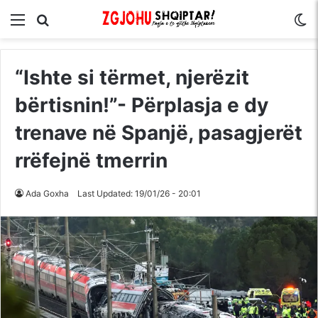
Menu
Kërko për
S
“Ishte si tërmet, njerëzit
bërtisnin!”- Përplasja e dy
trenave në Spanjë, pasagjerët
rrëfejnë tmerrin
Ada Goxha
Last Updated: 19/01/26 - 20:01