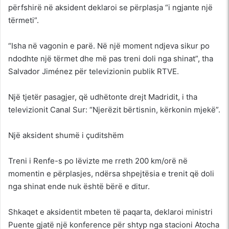
përfshirë në aksident deklaroi se përplasja “i ngjante një
tërmeti”.
“Isha në vagonin e parë. Në një moment ndjeva sikur po
ndodhte një tërmet dhe më pas treni doli nga shinat”, tha
Salvador Jiménez për televizionin publik RTVE.
Një tjetër pasagjer, që udhëtonte drejt Madridit, i tha
televizionit Canal Sur: “Njerëzit bërtisnin, kërkonin mjekë”.
Një aksident shumë i çuditshëm
Treni i Renfe-s po lëvizte me rreth 200 km/orë në
momentin e përplasjes, ndërsa shpejtësia e trenit që doli
nga shinat ende nuk është bërë e ditur.
Shkaqet e aksidentit mbeten të paqarta, deklaroi ministri
Puente gjatë një konference për shtyp nga stacioni Atocha