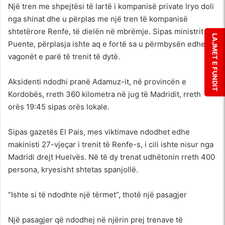
Një tren me shpejtësi të lartë i kompanisë private Iryo doli
nga shinat dhe u përplas me një tren të kompanisë
shtetërore Renfe, të dielën në mbrëmje. Sipas ministrit
LAJMET E FUNDIT
Puente, përplasja ishte aq e fortë sa u përmbysën edhe dy
vagonët e parë të trenit të dytë.
Aksidenti ndodhi pranë Adamuz-it, në provincën e
Kordobës, rreth 360 kilometra në jug të Madridit, rreth
orës 19:45 sipas orës lokale.
Sipas gazetës El Pais, mes viktimave ndodhet edhe
makinisti 27-vjeçar i trenit të Renfe-s, i cili ishte nisur nga
Madridi drejt Huelvës. Në të dy trenat udhëtonin rreth 400
persona, kryesisht shtetas spanjollë.
“Ishte si të ndodhte një tërmet”, thotë një pasagjer
Një pasagjer që ndodhej në njërin prej trenave të