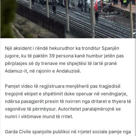
Një aksident i rëndë hekurudhor ka tronditur Spanjën
jugore, ku të paktën 39 persona kanë humbur jetën pas
përplasjes së dy trenave me shpejtësi të lartë pranë
Adamuz-it, në rajonin e Andaluzisë.
Pamjet video të regjistruara menjëherë pas tragjedisë
tregojnë ekipet e shpëtimit duke operuar në vendngjarje,
ndërsa pasagjerët presin të nxirren nga dritaret e thyera të
vagonëve të përmbysur. Autoritetet paralajmërojnë se
numri i viktimave mund të rritet.
Garda Civile spanjolle publikoi në rrjetet sociale pamje nga