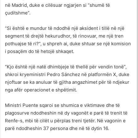
në Madrid, duke e cilësuar ngjarjen si “shumë të
çuditshme”.
“Si është e mundur të ndodhë një aksident i tillë në një
segment të drejtë hekurudhor, të rinovuar, me një tren
pothuajse të ri?”, u shpreh ai, duke shtuar se një komision
i posaçëm do të hetojë shkaqet.
“Kjo është një natë dhimbjeje të thellë për vendin tonë”,
shkroi kryeministri Pedro Sánchez në platformën X, duke
njoftuar se ka anuluar të gjitha angazhimet për të ndjekur
nga afër operacionet e shpëtimit.
Ministri Puente sqaroi se shumica e viktimave dhe të
plagosurve ndodheshin në dy vagonët e parë të trenit të
Renfe-s, mbi të cilët u përplas treni tjetër. Në vagonin e
parë ndodheshin 37 persona dhe në të dytin 16.