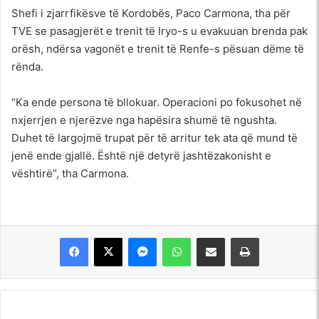
Shefi i zjarrfikësve të Kordobës, Paco Carmona, tha për
TVE se pasagjerët e trenit të Iryo-s u evakuuan brenda pak
orësh, ndërsa vagonët e trenit të Renfe-s pësuan dëme të
rënda.
“Ka ende persona të bllokuar. Operacioni po fokusohet në
nxjerrjen e njerëzve nga hapësira shumë të ngushta.
Duhet të largojmë trupat për të arritur tek ata që mund të
jenë ende gjallë. Është një detyrë jashtëzakonisht e
vështirë”, tha Carmona.
Messenger
WhatsApp
Shpërndajeni me anë të postës elektronike
Printoje