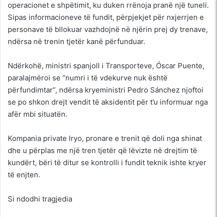
operacionet e shpëtimit, ku duken rrënoja pranë një tuneli.
Sipas informacioneve të fundit, përpjekjet për nxjerrjen e
personave të bllokuar vazhdojnë në njërin prej dy trenave,
ndërsa në trenin tjetër kanë përfunduar.
Ndërkohë, ministri spanjoll i Transporteve, Óscar Puente,
paralajmëroi se “numri i të vdekurve nuk është
përfundimtar”, ndërsa kryeministri Pedro Sánchez njoftoi
se po shkon drejt vendit të aksidentit për t’u informuar nga
afër mbi situatën.
Kompania private Iryo, pronare e trenit që doli nga shinat
dhe u përplas me një tren tjetër që lëvizte në drejtim të
kundërt, bëri të ditur se kontrolli i fundit teknik ishte kryer
të enjten.
Si ndodhi tragjedia