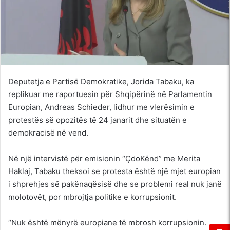
Deputetja e Partisë Demokratike, Jorida Tabaku, ka
replikuar me raportuesin për Shqipërinë në Parlamentin
Europian, Andreas Schieder, lidhur me vlerësimin e
protestës së opozitës të 24 janarit dhe situatën e
demokracisë në vend.
Në një intervistë për emisionin “ÇdoKënd” me Merita
Haklaj, Tabaku theksoi se protesta është një mjet europian
i shprehjes së pakënaqësisë dhe se problemi real nuk janë
molotovët, por mbrojtja politike e korrupsionit.
“Nuk është mënyrë europiane të mbrosh korrupsionin.