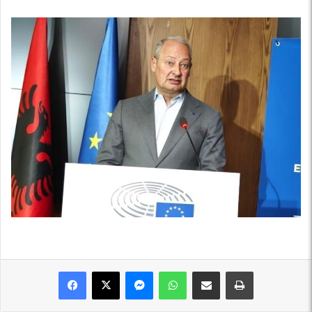
Messenger
WhatsApp
Shpërndajeni me anë të postës elektronike
Printoje