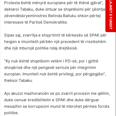
LAJMET E FUNDIT
Protesta është mënyrë europiane për të thënë gjërat”,
deklaroi Tabaku, duke shtuar se shqetësimi për çështjen e
zëvendëskryeministres Belinda Balluku shkon përtej
interesave të Partisë Demokratike.
Sipas saj, zvarritja e shqyrtimit të kërkesës së SPAK për
heqjen e imunitetit përbën një precedent të rrezikshëm
dhe një mburojë politike ndaj drejtësisë.
“Ky nuk është shqetësim vetëm i PD-së, por i gjithë
shoqërisë dhe një pengesë serioze për integrimin
europian. Imuniteti nuk është privilegj, por përgjegjësi”,
theksoi Tabaku.
Ajo akuzoi mazhorancën se po zvarrit procesin me qëllim,
duke cenuar kredibilitetin e SPAK dhe duke dërguar
mesazhin se korrupsioni mund të mbrohet përmes forcës
politike.