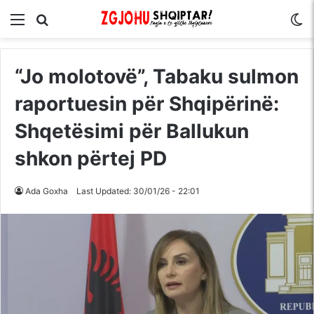
Menu
Kërko për
S
“Jo molotovë”, Tabaku sulmon
raportuesin për Shqipërinë:
Shqetësimi për Ballukun
shkon përtej PD
Ada Goxha
Last Updated: 30/01/26 - 22:01