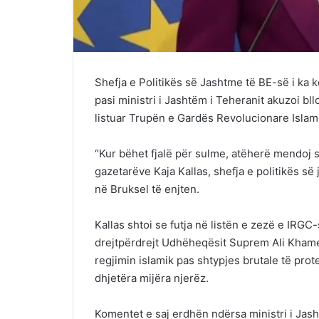
Shefja e Politikës së Jashtme të BE-së i ka 
pasi ministri i Jashtëm i Teheranit akuzoi bll
listuar Trupën e Gardës Revolucionare Islamik
“Kur bëhet fjalë për sulme, atëherë mendoj se
gazetarëve Kaja Kallas, shefja e politikës së
në Bruksel të enjten.
Kallas shtoi se futja në listën e zezë e IRGC-
drejtpërdrejt Udhëheqësit Suprem Ali Khame
regjimin islamik pas shtypjes brutale të prot
dhjetëra mijëra njerëz.
Komentet e saj erdhën ndërsa ministri i Jash