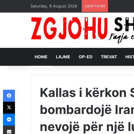
Saturday, 8 August 2026
Lajmi Fundit
HOME
LAJME
OP-ED
TREVAT
HIS
Kallas i kërkon
Facebook
X
bombardojë Ira
Messenger
nevojë për një l
Shpërndajeni me anë të postës elektronike