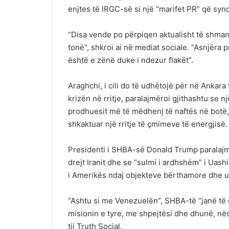
enjtes të IRGC-së si një “marifet PR” që syn
“Disa vende po përpiqen aktualisht të shmang
tonë”, shkroi ai në mediat sociale. “Asnjëra 
është e zënë duke i ndezur flakët”.
Araghchi, i cili do të udhëtojë për në Ankar
krizën në rritje, paralajmëroi gjithashtu se n
prodhuesit më të mëdhenj të naftës në botë,
shkaktuar një rritje të çmimeve të energjisë.
Presidenti i SHBA-së Donald Trump paralaj
drejt Iranit dhe se “sulmi i ardhshëm” i Uas
i Amerikës ndaj objekteve bërthamore dhe ush
“Ashtu si me Venezuelën”, SHBA-të “janë të
misionin e tyre, me shpejtësi dhe dhunë, n
tij Truth Social.