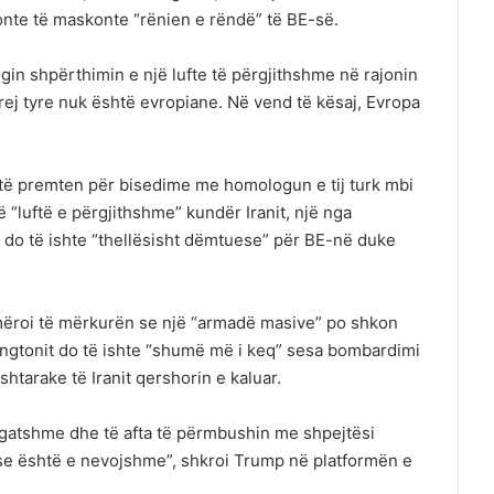
onte të maskonte “rënien e rëndë” të BE-së.
in shpërthimin e një lufte të përgjithshme në rajonin
prej tyre nuk është evropiane. Në vend të kësaj, Evropa
a të premten për bisedime me homologun e tij turk mbi
jë “luftë e përgjithshme” kundër Iranit, një nga
 do të ishte “thellësisht dëmtuese” për BE-në duke
mëroi të mërkurën se një “armadë masive” po shkon
hingtonit do të ishte “shumë më i keq” sesa bombardimi
tarake të Iranit qershorin e kaluar.
 gatshme dhe të afta të përmbushin me shpejtësi
ëse është e nevojshme”, shkroi Trump në platformën e