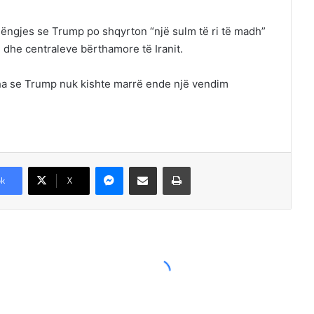
mëngjes se Trump po shqyrton “një sulm të ri të madh”
 dhe centraleve bërthamore të Iranit.
r, tha se Trump nuk kishte marrë ende një vendim
Messenger
Shpërndajeni me anë të postës elektronike
Printoje
k
X