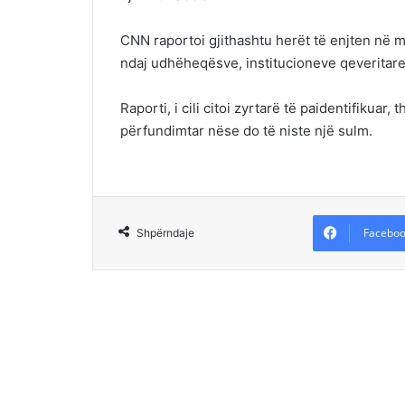
CNN raportoi gjithashtu herët të enjten në 
ndaj udhëheqësve, institucioneve qeveritare
Raporti, i cili citoi zyrtarë të paidentifikua
përfundimtar nëse do të niste një sulm.
Faceboo
Shpërndaje