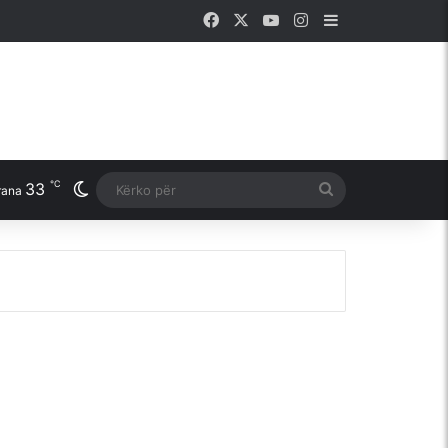
Facebook
X
YouTube
Instagram
Sidebar
℃
33
Switch skin
Kërko
rana
për