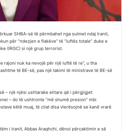
kërkuar SHBA-së të përmbahet nga sulmet ndaj Iranit,
okun për “ndezjen e flakëve” të “luftës totale” duke e
e (IRGC) si një grup terrorist.
 rajoni nuk ka nevojë për një luftë të re”, u tha
 jashtme të BE-së, pas një takimi të ministrave të BE-së
së – një njësi ushtarake elitare që i përgjigjet
nei – do të ushtronte “më shumë presion” mbi
estave këtë muaj, të cilat disa vlerësojnë se kanë vrarë
tëm i Iranit, Abbas Araghchi, dënoi përcaktimin e së