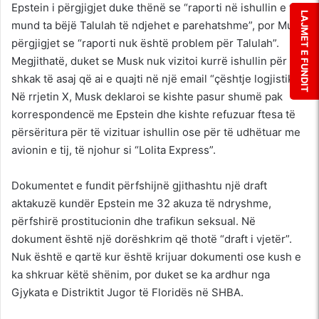
Epstein i përgjigjet duke thënë se “raporti në ishullin e tij
LAJMET E FUNDIT
mund ta bëjë Talulah të ndjehet e parehatshme”, por Musk
përgjigjet se “raporti nuk është problem për Talulah”.
Megjithatë, duket se Musk nuk vizitoi kurrë ishullin për
shkak të asaj që ai e quajti në një email “çështje logjistike”.
Në rrjetin X, Musk deklaroi se kishte pasur shumë pak
korrespondencë me Epstein dhe kishte refuzuar ftesa të
përsëritura për të vizituar ishullin ose për të udhëtuar me
avionin e tij, të njohur si “Lolita Express”.
Dokumentet e fundit përfshijnë gjithashtu një draft
aktakuzë kundër Epstein me 32 akuza të ndryshme,
përfshirë prostitucionin dhe trafikun seksual. Në
dokument është një dorëshkrim që thotë “draft i vjetër”.
Nuk është e qartë kur është krijuar dokumenti ose kush e
ka shkruar këtë shënim, por duket se ka ardhur nga
Gjykata e Distriktit Jugor të Floridës në SHBA.