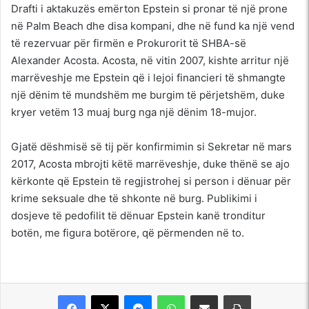
Drafti i aktakuzës emërton Epstein si pronar të një prone
në Palm Beach dhe disa kompani, dhe në fund ka një vend
të rezervuar për firmën e Prokurorit të SHBA-së
Alexander Acosta. Acosta, në vitin 2007, kishte arritur një
marrëveshje me Epstein që i lejoi financieri të shmangte
një dënim të mundshëm me burgim të përjetshëm, duke
kryer vetëm 13 muaj burg nga një dënim 18-mujor.
Gjatë dëshmisë së tij për konfirmimin si Sekretar në mars
2017, Acosta mbrojti këtë marrëveshje, duke thënë se ajo
kërkonte që Epstein të regjistrohej si person i dënuar për
krime seksuale dhe të shkonte në burg. Publikimi i
dosjeve të pedofilit të dënuar Epstein kanë tronditur
botën, me figura botërore, që përmenden në to.
Messenger
WhatsApp
Shpërndajeni me anë të postës elektronike
Printoje