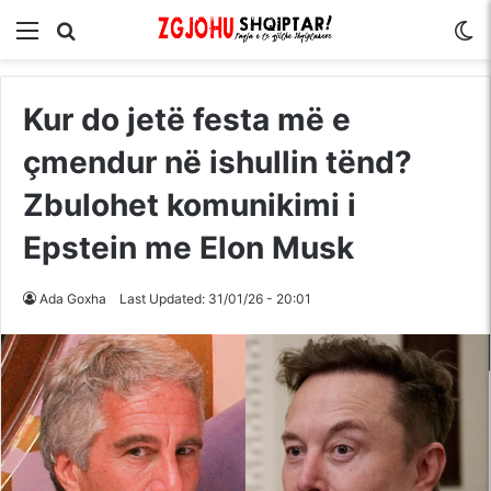
Menu
Kërko për
S
Kur do jetë festa më e
çmendur në ishullin tënd?
Zbulohet komunikimi i
Epstein me Elon Musk
Ada Goxha
Last Updated: 31/01/26 - 20:01