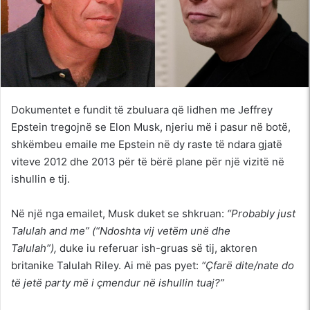
Dokumentet e fundit të zbuluara që lidhen me Jeffrey
Epstein tregojnë se Elon Musk, njeriu më i pasur në botë,
shkëmbeu emaile me Epstein në dy raste të ndara gjatë
viteve 2012 dhe 2013 për të bërë plane për një vizitë në
ishullin e tij.
Në një nga emailet, Musk duket se shkruan:
“Probably just
Talulah and me” (“Ndoshta vij vetëm unë dhe
Talulah”),
duke iu referuar ish-gruas së tij, aktoren
britanike Talulah Riley. Ai më pas pyet:
“Çfarë dite/nate do
të jetë party më i çmendur në ishullin tuaj?”