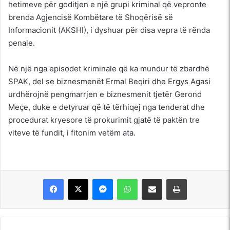
hetimeve për goditjen e një grupi kriminal që vepronte
brenda Agjencisë Kombëtare të Shoqërisë së
Informacionit (AKSHI), i dyshuar për disa vepra të rënda
penale.
Në një nga episodet kriminale që ka mundur të zbardhë
SPAK, del se biznesmenët Ermal Beqiri dhe Ergys Agasi
urdhërojnë pengmarrjen e biznesmenit tjetër Gerond
Meçe, duke e detyruar që të tërhiqej nga tenderat dhe
procedurat kryesore të prokurimit gjatë të paktën tre
viteve të fundit, i fitonim vetëm ata.
Messenger
WhatsApp
Shpërndajeni me anë të postës elektronike
Printoje