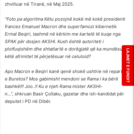
zhvilluar në Tiranë, në Maj 2025.
“Foto pa algoritma Këtu pozojnë kokë më kokë presidenti
francez Emanuel Macron dhe superfamozi kibernetik
Ermal Beqiri, tashmë në kërkim me kartelë të kuqe nga
SPAK për dosjen AKSHI. Kush është autoriteti i
plotfuqishëm dhe shtatlartë e dorëgjatë që ka mundësuar
LAJMET E FUNDIT
këtë afrimitet të përjetësuar në celuloid?
Apo Macron e Beqiri kanë qenë shokë ushtrie në repartin
e Buretos? Mos gabimisht mendoni se Rama i ka bërë
bashkë!!! Joo..!! Ku e njeh Rama mister AKSHI-
n…”,
shkruan Basir Çollaku, gazetar dhe ish-kandidat për
deputet i PD në Dibër.