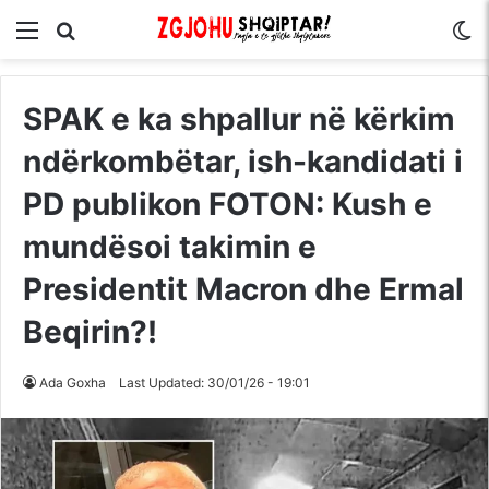
Menu
Kërko për
S
SPAK e ka shpallur në kërkim
ndërkombëtar, ish-kandidati i
PD publikon FOTON: Kush e
mundësoi takimin e
Presidentit Macron dhe Ermal
Beqirin?!
Ada Goxha
Last Updated: 30/01/26 - 19:01