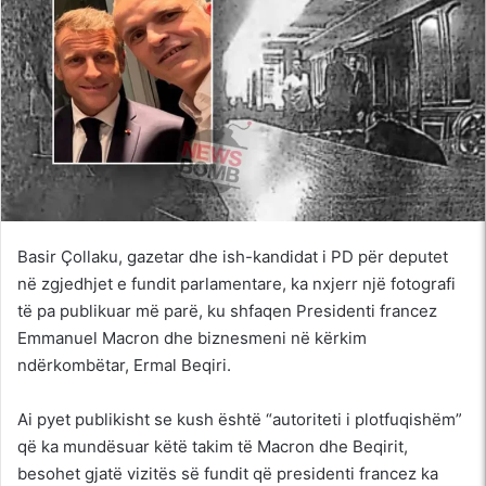
Basir Çollaku, gazetar dhe ish-kandidat i PD për deputet
në zgjedhjet e fundit parlamentare, ka nxjerr një fotografi
të pa publikuar më parë, ku shfaqen Presidenti francez
Emmanuel Macron dhe biznesmeni në kërkim
ndërkombëtar, Ermal Beqiri.
Ai pyet publikisht se kush është “autoriteti i plotfuqishëm”
që ka mundësuar këtë takim të Macron dhe Beqirit,
besohet gjatë vizitës së fundit që presidenti francez ka