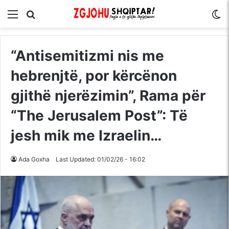
Menu
Kërko për
S
“Antisemitizmi nis me
hebrenjtë, por kërcënon
gjithë njerëzimin”, Rama për
“The Jerusalem Post”: Të
jesh mik me Izraelin…
Ada Goxha
Last Updated: 01/02/26 - 16:02