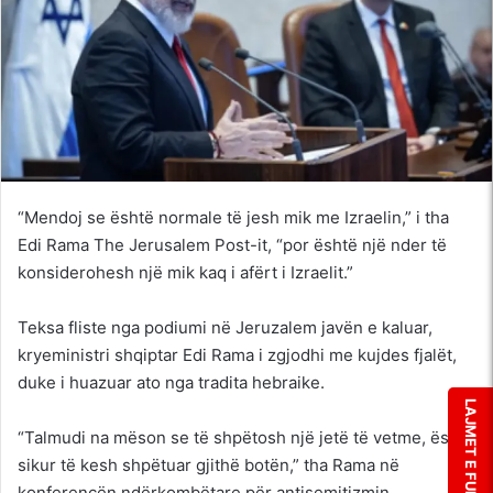
“Mendoj se është normale të jesh mik me Izraelin,” i tha
Edi Rama The Jerusalem Post-it, “por është një nder të
konsiderohesh një mik kaq i afërt i Izraelit.”
Teksa fliste nga podiumi në Jeruzalem javën e kaluar,
kryeministri shqiptar Edi Rama i zgjodhi me kujdes fjalët,
duke i huazuar ato nga tradita hebraike.
LAJMET E FUNDIT
“Talmudi na mëson se të shpëtosh një jetë të vetme, është
sikur të kesh shpëtuar gjithë botën,” tha Rama në
konferencën ndërkombëtare për antisemitizmin