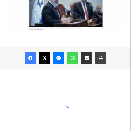
Messenger
WhatsApp
Shpërndajeni me anë të postës elektronike
Printoje