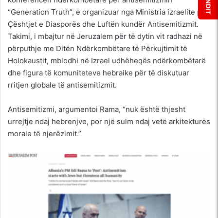
“Generation Truth”, e organizuar nga Ministria izraelite për
Çështjet e Diasporës dhe Luftën kundër Antisemitizmit.
Takimi, i mbajtur në Jeruzalem për të dytin vit radhazi në
përputhje me Ditën Ndërkombëtare të Përkujtimit të
Holokaustit, mblodhi në Izrael udhëheqës ndërkombëtarë
dhe figura të komuniteteve hebraike për të diskutuar
rritjen globale të antisemitizmit.
Antisemitizmi, argumentoi Rama, “nuk është thjesht
urrejtje ndaj hebrenjve, por një sulm ndaj vetë arkitekturës
morale të njerëzimit.”