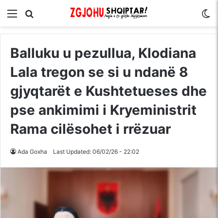
Menu
Kërko për
S
Balluku u pezullua, Klodiana
Lala tregon se si u ndanë 8
gjyqtarët e Kushtetueses dhe
pse ankimimi i Kryeministrit
Rama cilësohet i rrëzuar
Ada Goxha
Last Updated: 06/02/26 - 22:02