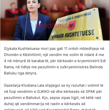
Gjykata Kushtetuese mori pas gati 11 orësh mbledhjeje në
Dhomën e Këshillimit, një vendim me votim të ndarë 4 me
4 në mënyrë të barabartë, për kërkesën e kryeministrit Edi
Rama, në lidhje me pezullimin e zv/kryeministres Belinda
Balluku nga detyra.
Gazetarja Klodiana Lala shpjegoi se ky rezultat i votimit lë
në fuqi vendimin e GJKKO-së dhe kërkesës së SPAK për
pezullimin e Ballukut. Kjo, sepse sipas ligjit, në këtë rast
duhej që vendimmarrja në rastin e kërkesës së
ankimuesit, në këtë rast Kryeministrit Rama, duhet të