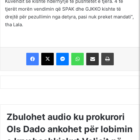
Kuvendit se kishte ndërhyrje te pushtetet e tjera. 4 të
tjerët morën vendimin që SPAK dhe GJKKO kishte të
drejtë për pezullimin nga detyra, pasi nuk preket mandati”,
tha Lala.
Messenger
WhatsApp
Shpërndajeni me anë të postës elektronike
Printoje