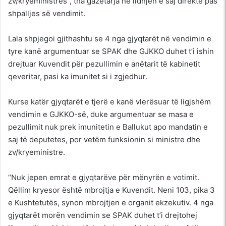
zv/kryeministres”, tha gazetarja në lidhjen e saj direkte pas
shpalljes së vendimit.
Lala shpjegoi gjithashtu se 4 nga gjyqtarët në vendimin e
tyre kanë argumentuar se SPAK dhe GJKKO duhet t’i ishin
drejtuar Kuvendit për pezullimin e anëtarit të kabinetit
qeveritar, pasi ka imunitet si i zgjedhur.
Kurse katër gjyqtarët e tjerë e kanë vlerësuar të ligjshëm
vendimin e GJKKO-së, duke argumentuar se masa e
pezullimit nuk prek imunitetin e Ballukut apo mandatin e
saj të deputetes, por vetëm funksionin si ministre dhe
zv/kryeministre.
“Nuk jepen emrat e gjyqtarëve për mënyrën e votimit.
Qëllim kryesor është mbrojtja e Kuvendit. Neni 103, pika 3
e Kushtetutës, synon mbrojtjen e organit ekzekutiv. 4 nga
gjyqtarët morën vendimin se SPAK duhet t’i drejtohej