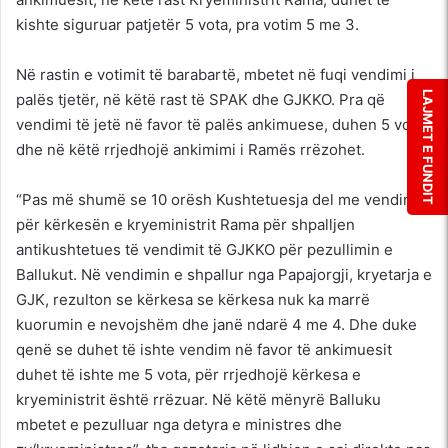
kishte siguruar patjetër 5 vota, pra votim 5 me 3.
Në rastin e votimit të barabartë, mbetet në fuqi vendimi i
LAJMET E FUNDIT
palës tjetër, në këtë rast të SPAK dhe GJKKO. Pra që
vendimi të jetë në favor të palës ankimuese, duhen 5 vota
dhe në këtë rrjedhojë ankimimi i Ramës rrëzohet.
“Pas më shumë se 10 orësh Kushtetuesja del me vendim
për kërkesën e kryeministrit Rama për shpalljen
antikushtetues të vendimit të GJKKO për pezullimin e
Ballukut. Në vendimin e shpallur nga Papajorgji, kryetarja e
GJK, rezulton se kërkesa se kërkesa nuk ka marrë
kuorumin e nevojshëm dhe janë ndarë 4 me 4. Dhe duke
qenë se duhet të ishte vendim në favor të ankimuesit
duhet të ishte me 5 vota, për rrjedhojë kërkesa e
kryeministrit është rrëzuar. Në këtë mënyrë Balluku
mbetet e pezulluar nga detyra e ministres dhe