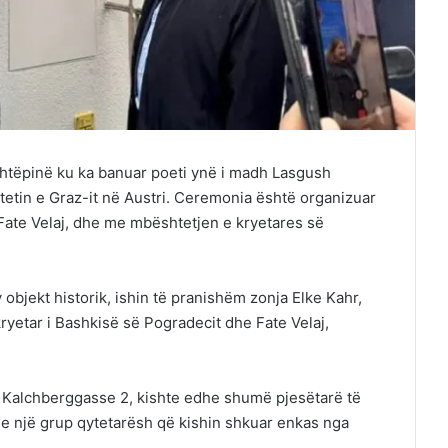
shtëpinë ku ka banuar poeti ynë i madh Lasgush
itetin e Graz-it në Austri. Ceremonia është organizuar
 Fate Velaj, dhe me mbështetjen e kryetares së
bjekt historik, ishin të pranishëm zonja Elke Kahr,
 kryetar i Bashkisë së Pogradecit dhe Fate Velaj,
, Kalchberggasse 2, kishte edhe shumë pjesëtarë të
he një grup qytetarësh që kishin shkuar enkas nga