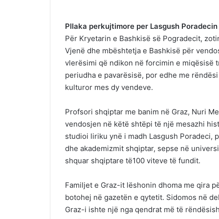
Pllaka perkujtimore per Lasgush Poradecin 
Për Kryetarin e Bashkisë së Pogradecit, zoti
Vjenë dhe mbështetja e Bashkisë për vendosj
vlerësimi që ndikon në forcimin e miqësisë 
periudha e pavarësisë, por edhe me rëndësi
kulturor mes dy vendeve.
Profsori shqiptar me banim në Graz, Nuri M
vendosjen në këtë shtëpi të një mesazhi his
studioi liriku ynë i madh Lasgush Poradeci, 
dhe akademizmit shqiptar, sepse në universite
shquar shqiptare të100 viteve të fundit.
Familjet e Graz-it lëshonin dhoma me qira pë
botohej në gazetën e qytetit. Sidomos në dek
Graz-i ishte një nga qendrat më të rëndësish