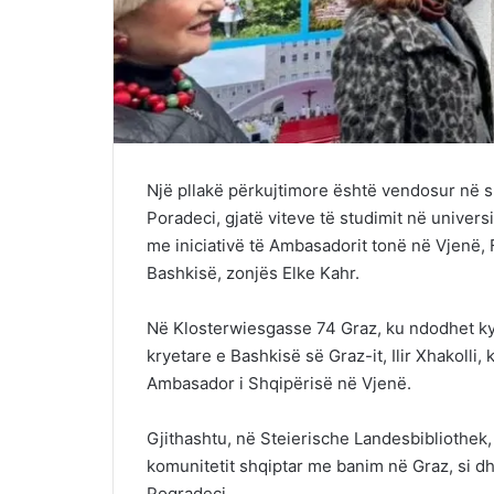
Një pllakë përkujtimore është vendosur në 
Poradeci, gjatë viteve të studimit në univers
me iniciativë të Ambasadorit tonë në Vjenë,
Bashkisë, zonjës Elke Kahr.
Në Klosterwiesgasse 74 Graz, ku ndodhet ky o
kryetare e Bashkisë së Graz-it, Ilir Xhakolli,
Ambasador i Shqipërisë në Vjenë.
Gjithashtu, në Steierische Landesbibliothek
komunitetit shqiptar me banim në Graz, si d
Pogradeci.