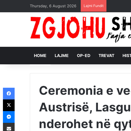
Thursday, 6 August 2026
Lajmi Fundit
HOME
LAJME
OP-ED
TREVAT
HIS
Ceremonia e ve
Facebook
X
Austrisë, Lasg
Messenger
nderohet në qyt
Shpërndajeni me anë të postës elektronike