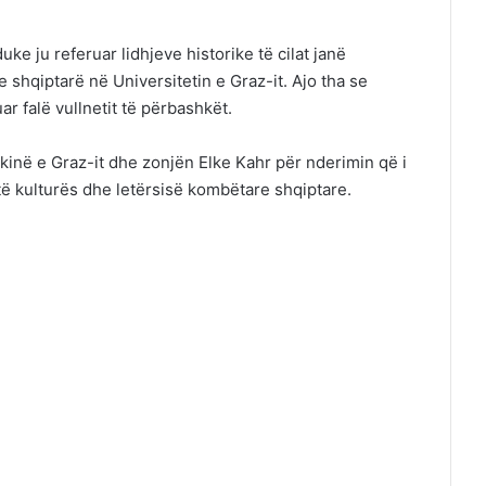
ke ju referuar lidhjeve historike të cilat janë
shqiptarë në Universitetin e Graz-it. Ajo tha se
r falë vullnetit të përbashkët.
kinë e Graz-it dhe zonjën Elke Kahr për nderimin që i
 të kulturës dhe letërsisë kombëtare shqiptare.