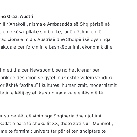
ne Graz, Austri
n Ilir Xhakolli, nisma e Ambasadës së Shqipërisë në
en e kësaj pllake simbolike, janë dëshmi e një
tradicionale midis Austrisë dhe Shqipërisë qysh nga
 aktuale për forcimin e bashkëpunimit ekonomik dhe
ehmeti tha për Newsbomb se ndihet krenar për
torik që dëshmon se qyteti nuk është vetëm vendi ku
por është “atdheu” i kulturës, humanizmit, modernizmit
tin e këtij qyteti ka studiuar ajka e elitës më të
r studentët që vinin nga Shqipëria dhe njoftimi
adat e para të shekullit XX, thotë zoti Nuri Mehmeti,
me të formimit universitar për elitën shqiptare të