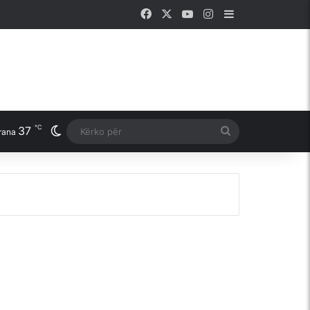
Facebook
X
YouTube
Instagram
Sidebar
℃
37
Switch skin
Kërko
rana
për