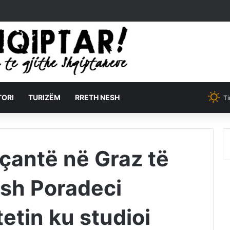
TORI
TURIZËM
RRETH NESH
Ti
çantë në Graz të
ush Poradeci
etin ku studioi