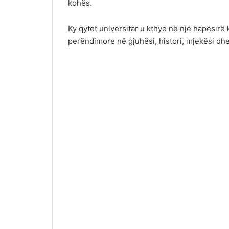
kohës.
Ky qytet universitar u kthye në një hapësirë
perëndimore në gjuhësi, histori, mjekësi d