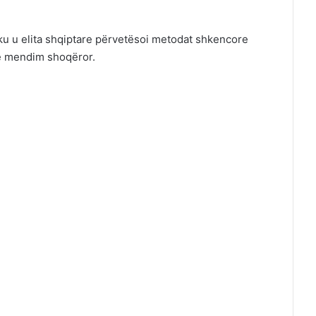
 ku u elita shqiptare përvetësoi metodat shkencore
he mendim shoqëror.