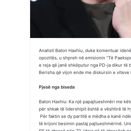
Analisti Baton Haxhiu, duke komentuar idenë 
opozitës, u shpreh në emisionin “Të Paeksp
e reja që janë shkëputur nga PD-ja dikur t
Berisha që vijon ende me diskursin e viteve
Pjesë nga biseda
Baton Haxhiu: Ka një papajtueshmëri me këto
për shkak të lidershipit është e vështirë të 
Për faktin se dy partitë e mëdha e kanë nd
të krijoni besimin pastaj pajtueshmërinë. Unë
PS të zbresë nën 70. Ideja që të zbresësh n