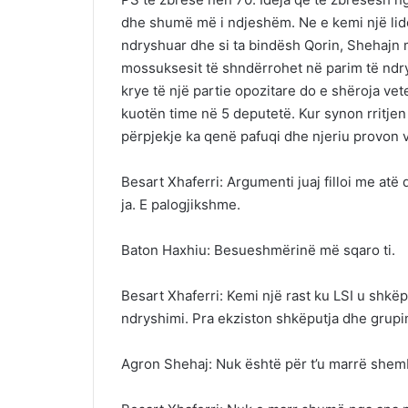
dhe shumë më i ndjeshëm. Ne e kemi një lider
ndryshuar dhe si ta bindësh Qorin, Shehajn
mossuksesit të shndërrohet në parim të ndrys
krye të një partie opozitare do e shëroja vet
kuotën time në 5 deputetë. Kur synon rritje
përpjekje ka qenë pafuqi dhe njeriu provon 
Besart Xhaferri: Argumenti juaj filloi me at
ja. E palogjikshme.
Baton Haxhiu: Besueshmërinë më sqaro ti.
Besart Xhaferri: Kemi një rast ku LSI u shkë
ndryshimi. Pra ekziston shkëputja dhe grupi
Agron Shehaj: Nuk është për t’u marrë shemb