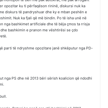
 opozitar ku ti përfaqëson rininë, diskursi nuk ka
 me diskurs të pandryshuar dhe ky e mban peshën e
himit. Nuk ka fjali që më bindin. Po të isha unë në
en nga bashkimet artificiale dhe të bëja çmos ta rrisja
n dhe bashkimin e pranon me vështirësi se çdo
vetë.
ë që parti të ndryshme opozitare janë shkëputur nga PD-
put nga PS dhe në 2013 bëri sërish koalicion që ndodhi
mi.
ull.