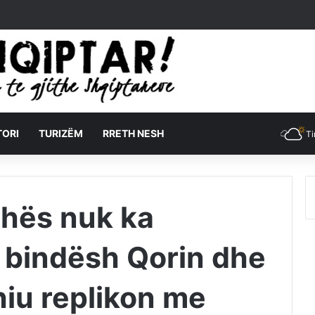
TORI
TURIZËM
RRETH NESH
Ti
ishës nuk ka
a bindësh Qorin dhe
iu replikon me