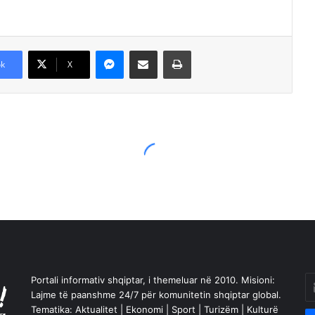
Messenger
Shpërndajeni me anë të postës elektronike
Printoje
k
X
Portali informativ shqiptar, i themeluar në 2010. Misioni:
En
Lajme të paanshme 24/7 për komunitetin shqiptar global.
yo
Tematika: Aktualitet | Ekonomi | Sport | Turizëm | Kulturë
Em