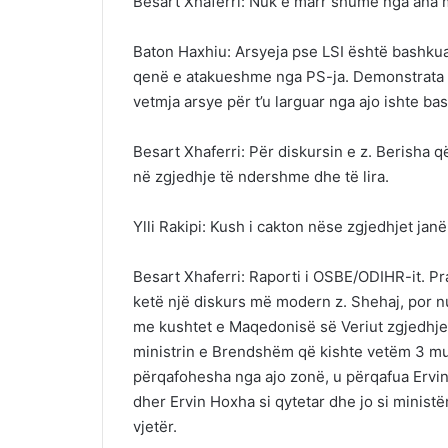
Besart Xhaferri: Nuk e marr shumë nga ana m
Baton Haxhiu: Arsyeja pse LSI është bashkua
qenë e atakueshme nga PS-ja. Demonstrata e 2
vetmja arsye për t’u larguar nga ajo ishte b
Besart Xhaferri: Për diskursin e z. Berisha q
në zgjedhje të ndershme dhe të lira.
Ylli Rakipi: Kush i cakton nëse zgjedhjet jan
Besart Xhaferri: Raporti i OSBE/ODIHR-it. Pr
ketë një diskurs më modern z. Shehaj, por nu
me kushtet e Maqedonisë së Veriut zgjedhjet
ministrin e Brendshëm që kishte vetëm 3 mu
përqafohesha nga ajo zonë, u përqafua Ervin
dher Ervin Hoxha si qytetar dhe jo si ministë
vjetër.