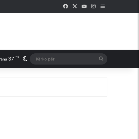
Facebook
X
YouTube
Instagram
Sidebar
℃
37
Switch skin
Kërko
rana
për