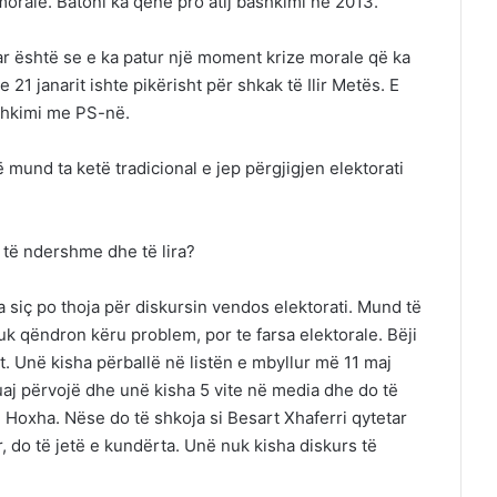
orale. Batoni ka qenë pro atij bashkimi në 2013.
r është se e ka patur një moment krize morale që ka
1 janarit ishte pikërisht për shkak të Ilir Metës. E
ashkimi me PS-në.
ë mund ta ketë tradicional e jep përgjigjen elektorati
ë të ndershme dhe të lira?
a siç po thoja për diskursin vendos elektorati. Mund të
k qëndron këru problem, por te farsa elektorale. Bëji
. Unë kisha përballë në listën e mbyllur më 11 maj
aj përvojë dhe unë kisha 5 vite në media dhe do të
 Hoxha. Nëse do të shkoja si Besart Xhaferri qytetar
r, do të jetë e kundërta. Unë nuk kisha diskurs të