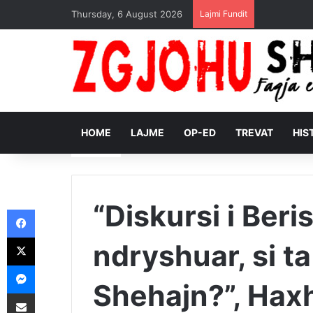
Thursday, 6 August 2026
Lajmi Fundit
HOME
LAJME
OP-ED
TREVAT
HIS
“Diskursi i Ber
Facebook
X
ndryshuar, si t
Messenger
Shehajn?”, Haxh
Shpërndajeni me anë të postës elektronike