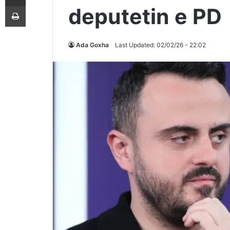
Printoje
deputetin e PD
Ada Goxha
Last Updated: 02/02/26 - 22:02