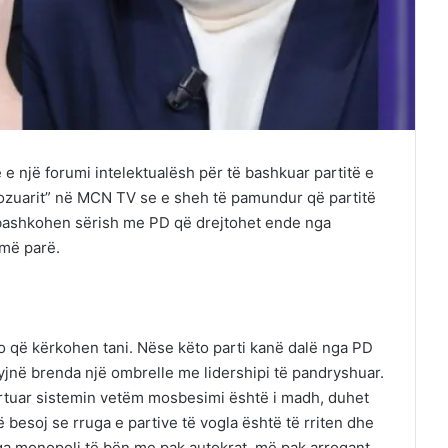
e një forumi intelektualësh për të bashkuar partitë e
ozuarit” në MCN TV se e sheh të pamundur që partitë
ë bashkohen sërish me PD që drejtohet ende nga
 më parë.
 që kërkohen tani. Nëse këto parti kanë dalë nga PD
hyjnë brenda një ombrelle me lidershipi të pandryshuar.
ërtuar sistemin vetëm mosbesimi është i madh, duhet
 besoj se rruga e partive të vogla është të rriten dhe
ga monopoli të bën me pak autokrat, më pak arrogant