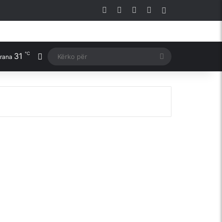
Facebook
X
YouTube
Instagram
Sidebar
℃
31
Switch skin
Kërko
irana
për