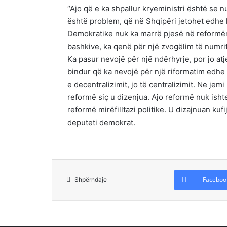
“Ajo që e ka shpallur kryeministri është se n
është problem, që në Shqipëri jetohet edhe k
Demokratike nuk ka marrë pjesë në reformën
bashkive, ka qenë për një zvogëlim të numri
Ka pasur nevojë për një ndërhyrje, por jo at
bindur që ka nevojë për një riformatim edhe
e decentralizimit, jo të centralizimit. Ne je
reformë siç u dizenjua. Ajo reformë nuk ishte
reformë mirëfilltazi politike. U dizajnuan kuf
deputeti demokrat.
Faceboo
Shpërndaje