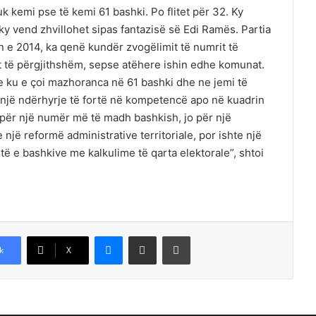
uk kemi pse të kemi 61 bashki. Po flitet për 32. Ky
y vend zhvillohet sipas fantazisë së Edi Ramës. Partia
 e 2014, ka qenë kundër zvogëlimit të numrit të
t të përgjithshëm, sepse atëhere ishin edhe komunat.
je ku e çoi mazhoranca në 61 bashki dhe ne jemi të
 një ndërhyrje të fortë në kompetencë apo në kuadrin
mi për një numër më të madh bashkish, jo për një
 një reformë administrative territoriale, por ishte një
ijtë e bashkive me kalkulime të qarta elektorale”, shtoi
Messenger
Shpërndajeni me anë të postës elektronike
Printoje
k
X