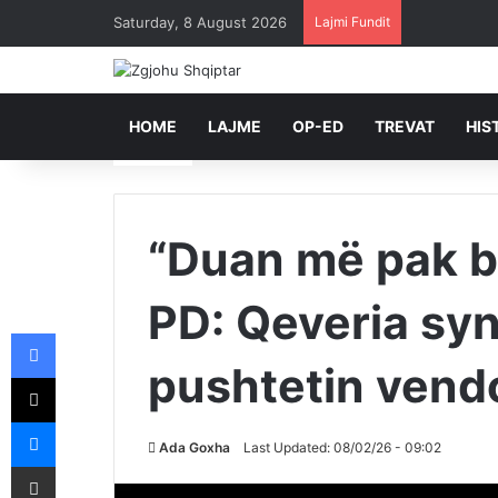
Saturday, 8 August 2026
Lajmi Fundit
HOME
LAJME
OP-ED
TREVAT
HIS
“Duan më pak ba
PD: Qeveria sy
Facebook
pushtetin vend
X
Messenger
Ada Goxha
Last Updated: 08/02/26 - 09:02
Shpërndajeni me anë të postës elektronike