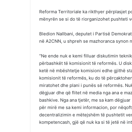
Reforma Territoriale ka rikthyer përplasjet 
mënyrën se si do të riorganizohet pushteti 
Bledion Nallbani, deputet i Partisë Demokrati
në A2CNN, u shpreh se mazhoranca synon nd
“Ne ende nuk e kemi filluar diskutimin tekni
përbashkët të komisionit të reformës. U dis
ketë në mbështetje komisioni edhe gjithë st
komisionit të reformës, ku do të përcaktohe
miratohet dhe plani i punës së reformës. Nu
dëgjuar dhe që flitet në media nga ana e ma
bashkive. Nga ana tjetër, me sa kam dëgjua
për mirë me sa kemi informacion, por nëqoft
decentralizimin e mëtejshëm të pushtetit ve
kompetencash, gjë që nuk ka si të jetë në inte