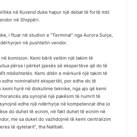
politike në Kuvend duke hapur një debat të fortë mbi
vendor në Shqipëri.
ke, i ftuar në studion e “Terminal” nga Aurora Sulçe,
ërhyrjen në pushtetin vendor.
k në komision. Kemi bërë vetëm një takim të
kutua përsa i përket pjesës së ekspertëve që do të
afit mbështetës. Kemi ditën e mërkurë një takim të
n edhe nominalisht ekspertët, por edhe do të
k kemi hyrë në diskutime teknike, nga ajo që kemi
zhorancës ata synojnë një pakësim të numrit të
r synojnë edhe një ndërhyrje në kompetencat dhe jo
ëse do duhet të ecnim, në fakt duhet të ecnim në
ndor, me sa duket do vazhdojmë të kemi centralizim
res të qytetarit”, tha Nallbati.