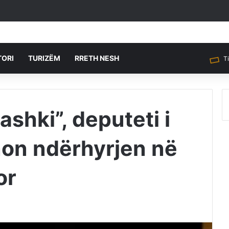
TORI
TURIZËM
RRETH NESH
T
shki”, deputeti i
non ndërhyrjen në
or