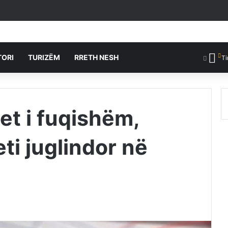
TORI
TURIZËM
RRETH NESH
Ti
t i fuqishëm,
ti juglindor në