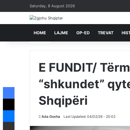
Saturday, 8 August 2026
HOME
LAJME
OP-ED
TREVAT
HIS
E FUNDIT/ Tërme
“shkundet” qyte
Facebook
Shqipëri
X
Messenger
Ada Goxha
Last Updated: 04/02/26 - 20:02
Shpërndajeni me anë të postës elektronike