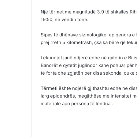
Një tërmet me magnitudë 3.9 të shkallës Rih
19:50, në vendin tonë.
Sipas të dhënave sizmologjike, epiqendra e të
prej rreth 5 kilometrash, çka ka bërë që lëku
Lëkundjet janë ndjerë edhe në qytetin e Bilis
Banorët e qytetit juglindor kanë pohuar për
të forta dhe zgjatën për disa sekonda, duke 
Tërmeti është ndjerë gjithashtu edhe në disa 
larg epiqendrës, megjithëse me intensitet m
materiale apo persona të lënduar.