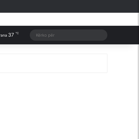
Facebook
X
YouTube
Instagram
Sidebar
℃
37
Switch skin
Kërko
rana
për