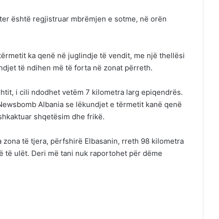
ter është regjistruar mbrëmjen e sotme, në orën
rmetit ka qenë në juglindje të vendit, me një thellësi
ndjet të ndihen më të forta në zonat përreth.
htit, i cili ndodhet vetëm 7 kilometra larg epiqendrës.
 Newsbomb Albania se lëkundjet e tërmetit kanë qenë
shkaktuar shqetësim dhe frikë.
zona të tjera, përfshirë Elbasanin, rreth 98 kilometra
ë të ulët. Deri më tani nuk raportohet për dëme