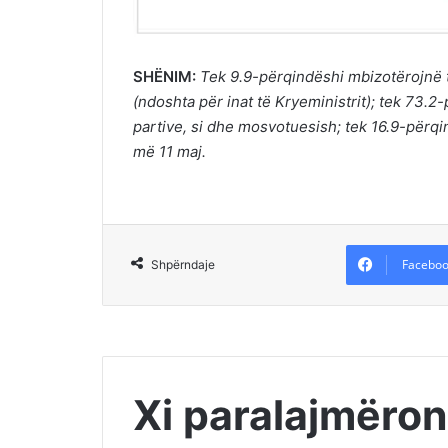
SHËNIM:
Tek 9.9-përqindëshi mbizotërojnë
(ndoshta për inat të Kryeministrit); tek 73.2-
partive, si dhe mosvotuesish; tek 16.9-përq
më 11 maj.
Faceboo
Shpërndaje