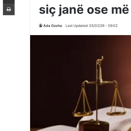
Printoje
siç janë ose më 
Ada Goxha
Last Updated: 05/02/26 - 09:02