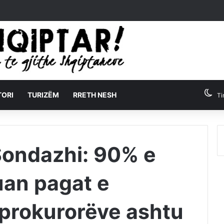
TORI
TURIZËM
RRETH NESH
Ti
ondazhi: 90% e
uan pagat e
 prokurorëve ashtu