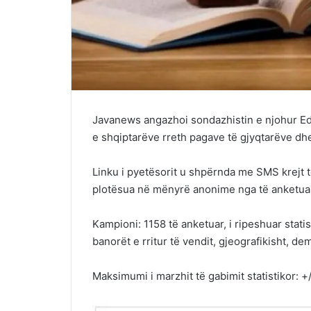
Javanews angazhoi sondazhistin e njohur Ed
e shqiptarëve rreth pagave të gjyqtarëve dh
Linku i pyetësorit u shpërnda me SMS krejt t
plotësua në mënyrë anonime nga të anketuar
Kampioni: 1158 të anketuar, i ripeshuar stati
banorët e rritur të vendit, gjeografikisht, dem
Maksimumi i marzhit të gabimit statistikor: +