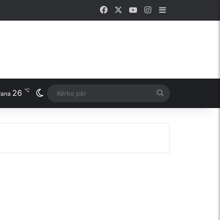
Facebook
X
YouTube
Instagram
Sidebar
℃
26
Switch skin
Kërko
rana
për