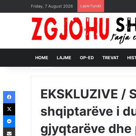
Friday, 7 August 2026
Lajmi Fundit
HOME
LAJME
OP-ED
TREVAT
HIS
EKSKLUZIVE / S
Facebook
X
shqiptarëve i d
Messenger
gjyqtarëve dhe
Shpërndajeni me anë të postës elektronike