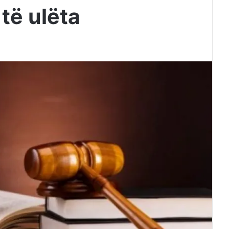
të ulëta