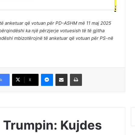
 të anketuar që votuan për PD-ASHM më 11 maj 2025
përqindëshi ka një përzjerje votuesish të të gjitha
indëshi mbizotërojnë të anketuar që votuan për PS-në
Messenger
Shpërndajeni me anë të postës elektronike
Printoje
k
X