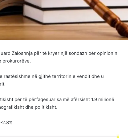
uard Zaloshnja për të kryer një sondazh për opinionin
e prokurorëve.
e rastësishme në gjithë territorin e vendit dhe u
it.
stikisht për të përfaqësuar sa më afërsisht 1.9 milionë
ografikisht dhe politikisht.
/-2.8%