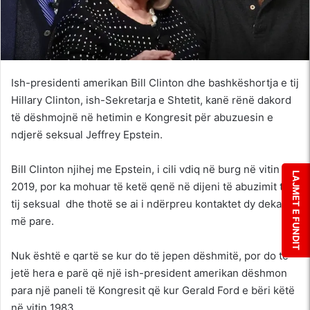
Ish-presidenti amerikan Bill Clinton dhe bashkëshortja e tij
Hillary Clinton, ish-Sekretarja e Shtetit, kanë rënë dakord
të dëshmojnë në hetimin e Kongresit për abuzuesin e
ndjerë seksual Jeffrey Epstein.
Bill Clinton njihej me Epstein, i cili vdiq në burg në vitin
LAJMET E FUNDIT
2019, por ka mohuar të ketë qenë në dijeni të abuzimit të
tij seksual dhe thotë se ai i ndërpreu kontaktet dy dekada
më pare.
Nuk është e qartë se kur do të jepen dëshmitë, por do të
jetë hera e parë që një ish-president amerikan dëshmon
para një paneli të Kongresit që kur Gerald Ford e bëri këtë
në vitin 1983.