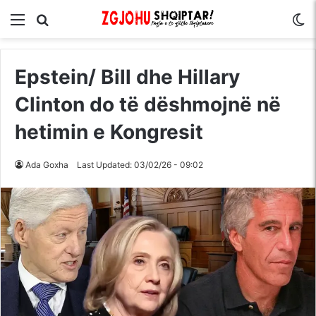
Menu
Kërko për
S
Epstein/ Bill dhe Hillary
Clinton do të dëshmojnë në
hetimin e Kongresit
Ada Goxha
Last Updated: 03/02/26 - 09:02