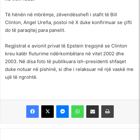
Të hënën në mbrëmje, zëvendësshefi i stafit të Bill
Clinton, Angel Ureña, postoi në X duke konfirmuar se çifti
do të paraqitej para panelit.
Regjistrat e avionit privat të Epstein tregojnë se Clinton
kreu katër fluturime ndërkombëtare në vitet 2002 dhe
2003. Në disa foto të publikuara ish-presidenti shfaqet
duke notuar në pishinë, si dhe i relaksuar në një vaskë me
ujë të ngrohtë.
Messenger
WhatsApp
Shpërndajeni me anë të postës elektronike
Printoje