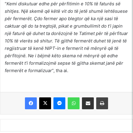
“
Kemi diskutuar edhe për përfitimin e 10% të faturës së
shitjes. Një skemë që këtë vit do të jetë shumë lehtësuese
për fermerët. Çdo fermer apo blegtor që ka një sasi të
caktuar që do ta tregtojë, pikat e grumbullimit do t’i japin
një faturë që duhet ta dorëzojnë te Tatimet për të përfituar
10% të vlerës së shitur. Të gjithë fermerët duhet të jenë të
regjistruar të kenë NIPT-in e fermerit në mënyrë që të
përfitojnë. Ne i bëjmë këto skema në mënyrë që edhe
fermerët t’i formalizojmë sepse të gjitha skemat janë për
fermerët e formalizuar
”, tha ai.
Messenger
WhatsApp
Shpërndajeni me anë të postës elektronike
Printoje