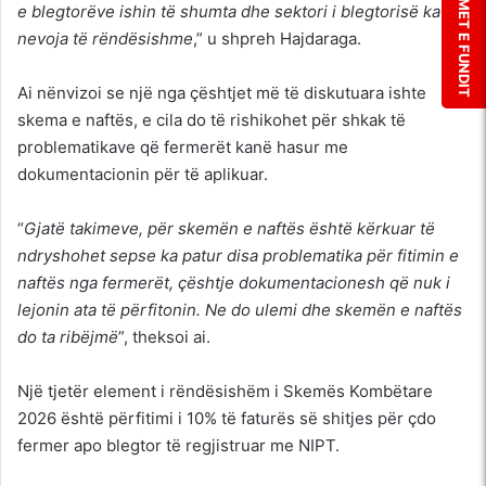
LAJMET E FUNDIT
e blegtorëve ishin të shumta dhe sektori i blegtorisë ka
nevoja të rëndësishme
,” u shpreh Hajdaraga.
Ai nënvizoi se një nga çështjet më të diskutuara ishte
skema e naftës, e cila do të rishikohet për shkak të
problematikave që fermerët kanë hasur me
dokumentacionin për të aplikuar.
“
Gjatë takimeve, për skemën e naftës është kërkuar të
ndryshohet sepse ka patur disa problematika për fitimin e
naftës nga fermerët, çështje dokumentacionesh që nuk i
lejonin ata të përfitonin. Ne do ulemi dhe skemën e naftës
do ta ribëjmë
”, theksoi ai.
Një tjetër element i rëndësishëm i Skemës Kombëtare
2026 është përfitimi i 10% të faturës së shitjes për çdo
fermer apo blegtor të regjistruar me NIPT.