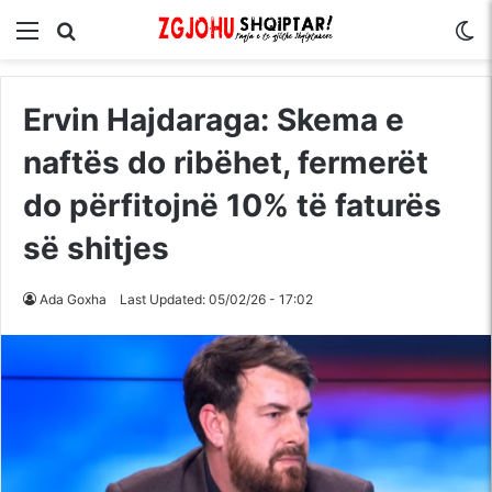
Menu
Kërko për
S
Ervin Hajdaraga: Skema e
naftës do ribëhet, fermerët
do përfitojnë 10% të faturës
së shitjes
Ada Goxha
Last Updated: 05/02/26 - 17:02