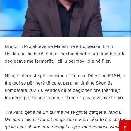
Drejtori i Projekteve në Ministrinë e Bujqësisë, Ervin
Hajdaraga, ka bërë të ditur përfundimet e turit kombëtar të
dëgjesave me fermerët, i cili u përmbyll dje në Fier.
Në një intervistë për emisionin “Tema e Ditës” në RTSH, ai
theksoi se për herë të parë, para hartimit të Skemës
Kombëtare 2026, u vendos që të dëgjohen drejtpërdrejt
fermerët për të ndërtuar një skemë sipas nevojave të tyre.
“
Ne kemi qenë në 24 takime në të gjithë qarqet e vendit.
Dje ishte takimi i fundit në qarkun e Fierit. Është një sektor
që ka ecur shumë dhe nevojat e tyre kanë evoluar. Nevojat