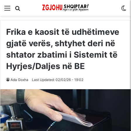
Menu
Kërko për
S
Frika e kaosit të udhëtimeve
gjatë verës, shtyhet deri në
shtator zbatimi i Sistemit të
Hyrjes/Daljes në BE
Ada Goxha
Last Updated: 02/02/26 - 19:02