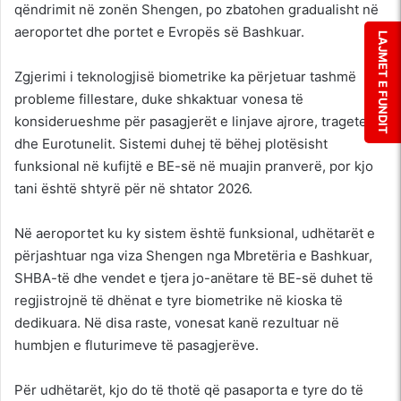
qëndrimit në zonën Shengen, po zbatohen gradualisht në
aeroportet dhe portet e Evropës së Bashkuar.
LAJMET E FUNDIT
Zgjerimi i teknologjisë biometrike ka përjetuar tashmë
probleme fillestare, duke shkaktuar vonesa të
konsiderueshme për pasagjerët e linjave ajrore, trageteve
dhe Eurotunelit. Sistemi duhej të bëhej plotësisht
funksional në kufijtë e BE-së në muajin pranverë, por kjo
tani është shtyrë për në shtator 2026.
Në aeroportet ku ky sistem është funksional, udhëtarët e
përjashtuar nga viza Shengen nga Mbretëria e Bashkuar,
SHBA-të dhe vendet e tjera jo-anëtare të BE-së duhet të
regjistrojnë të dhënat e tyre biometrike në kioska të
dedikuara. Në disa raste, vonesat kanë rezultuar në
humbjen e fluturimeve të pasagjerëve.
Për udhëtarët, kjo do të thotë që pasaporta e tyre do të