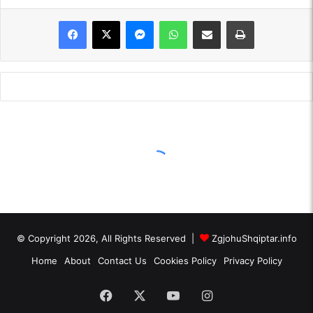
Messenger
WhatsApp
Shpërndajeni me anë të postës elektronike
Printoje
© Copyright 2026, All Rights Reserved |
ZgjohuShqiptar.info
Home
About
Contact Us
Cookies Policy
Privacy Policy
Facebook
X
YouTube
Instagram