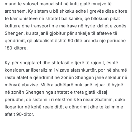
mund të vuloset manualisht në kufij gjatë muajve të
ardhshëm. Ky sistem u bë shkaku edhe i grevës disa ditore
të kamionistëve në shtetet ballkanike, që bllokuan pikat
kufitare dhe transportin e mallrave në hyrje-daljet e zonës
Shengen, ku ata janë gjobitur për shkelje të afateve të
qëndrimit, që aktualisht është 90 ditë brenda një periudhe
180-ditore.
Ky, për shqiptarët dhe shtetasit e tjerë të rajonit, është
konsideruar liberalizim i vizave afatshkurtër, por në shumë
raste afatet e qëndrimit në zonën Shengen janë shkelur në
mënyrë abuzive. Mijëra udhëtarë nuk janë lejuar të hyjnë
në zonën Shengen nga shtetet e treta gjatë kësaj
periudhe, që sistemi i ri elektronik ka nisur zbatimin, duke
llogaritur në kohë reale ditët e qëndrimit dhe tejkalimin e
afatit 90-ditor.