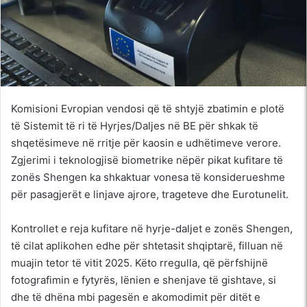
Komisioni Evropian vendosi që të shtyjë zbatimin e plotë
të Sistemit të ri të Hyrjes/Daljes në BE për shkak të
shqetësimeve në rritje për kaosin e udhëtimeve verore.
Zgjerimi i teknologjisë biometrike nëpër pikat kufitare të
zonës Shengen ka shkaktuar vonesa të konsiderueshme
për pasagjerët e linjave ajrore, trageteve dhe Eurotunelit.
Kontrollet e reja kufitare në hyrje-daljet e zonës Shengen,
të cilat aplikohen edhe për shtetasit shqiptarë, filluan në
muajin tetor të vitit 2025. Këto rregulla, që përfshijnë
fotografimin e fytyrës, lënien e shenjave të gishtave, si
dhe të dhëna mbi pagesën e akomodimit për ditët e