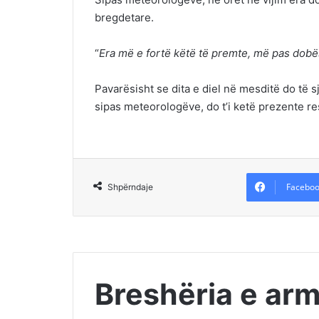
bregdetare.
“
Era më e fortë këtë të premte, më pas dobës
Pavarësisht se dita e diel në mesditë do të s
sipas meteorologëve, do t’i ketë prezente re
Faceboo
Shpërndaje