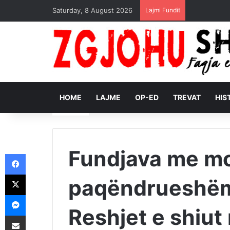
Saturday, 8 August 2026
Lajmi Fundit
HOME
LAJME
OP-ED
TREVAT
HIS
Fundjava me mo
Facebook
X
paqëndrueshëm,
Messenger
Reshjet e shiut
Shpërndajeni me anë të postës elektronike