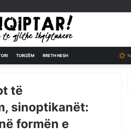
TORI
TURIZËM
RRETH NESH
Ti
t të
 sinoptikanët:
 në formën e