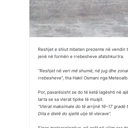
Reshjet e shiut mbeten prezente në vendin t
jenë në formën e rrebesheve afatshkurtra.
“Reshjet në veri më shumë, në jug dhe zona
rrebesheve”,
tha Hakil Osmani nga Meteoalb
Por, pavarësisht se do të ketë lagështi në aj
larta se sa vlerat tipike të muajit.
“Vlerat maksimale do të arrijnë 16–17 gradë 
Dita e dielë do sjellë ulje të vlerave”.
Sipas meteorologëve, në orët në vijim era do