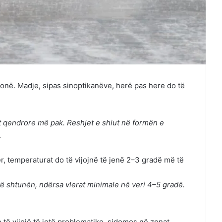
onë. Madje, sipas sinoptikanëve, herë pas here do të
t qendrore më pak. Reshjet e shiut në formën e
.
ër, temperaturat do të vijojnë të jenë 2–3 gradë më të
të shtunën, ndërsa vlerat minimale në veri 4–5 gradë.
 të vijojë të jetë problematike, sidomos në zonat