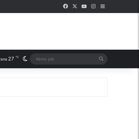
Facebook
X
YouTube
Instagram
Sidebar
℃
27
Switch skin
Kërko
rana
për