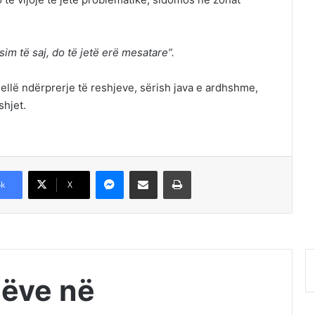
im të saj, do të jetë erë mesatare”.
jellë ndërprerje të reshjeve, sërish java e ardhshme,
shjet.
Messenger
Shpërndajeni me anë të postës elektronike
Printoje
k
X