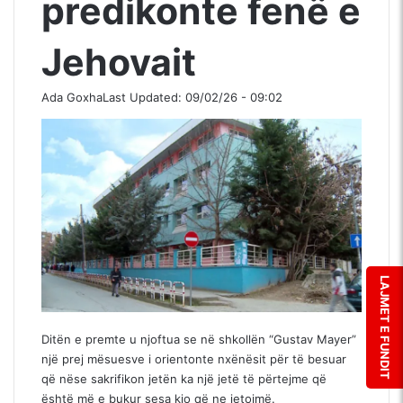
predikonte fenë e
Jehovait
Ada Goxha
Last Updated: 09/02/26 - 09:02
LAJMET E FUNDIT
Ditën e premte u njoftua se në shkollën “Gustav Mayer”
një prej mësuesve i orientonte nxënësit për të besuar
që nëse sakrifikon jetën ka një jetë të përtejme që
është më e bukur sesa kjo që ne jetojmë.