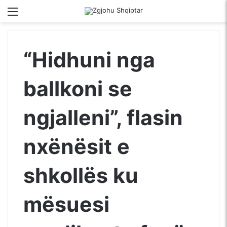
Menu
Kërko për
S
“Hidhuni nga
ballkoni se
ngjalleni”, flasin
nxënësit e
shkollës ku
mësuesi