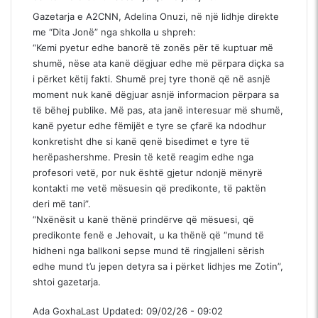
Gazetarja e A2CNN, Adelina Onuzi, në një lidhje direkte
me “Dita Jonë” nga shkolla u shpreh:
“Kemi pyetur edhe banorë të zonës për të kuptuar më
shumë, nëse ata kanë dëgjuar edhe më përpara diçka sa
i përket këtij fakti. Shumë prej tyre thonë që në asnjë
moment nuk kanë dëgjuar asnjë informacion përpara sa
të bëhej publike. Më pas, ata janë interesuar më shumë,
kanë pyetur edhe fëmijët e tyre se çfarë ka ndodhur
konkretisht dhe si kanë qenë bisedimet e tyre të
herëpashershme. Presin të ketë reagim edhe nga
profesori vetë, por nuk është gjetur ndonjë mënyrë
kontakti me vetë mësuesin që predikonte, të paktën
deri më tani”.
“Nxënësit u kanë thënë prindërve që mësuesi, që
predikonte fenë e Jehovait, u ka thënë që “mund të
hidheni nga ballkoni sepse mund të ringjalleni sërish
edhe mund t’u jepen detyra sa i përket lidhjes me Zotin”,
shtoi gazetarja.
Ada Goxha
Last Updated: 09/02/26 - 09:02