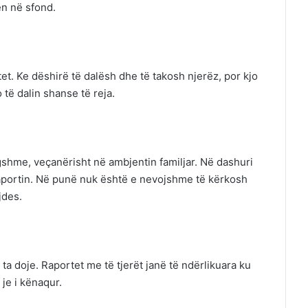
en në sfond.
t. Ke dëshirë të dalësh dhe të takosh njerëz, por kjo
 të dalin shanse të reja.
gshme, veçanërisht në ambjentin familjar. Në dashuri
aportin. Në punë nuk është e nevojshme të kërkosh
jdes.
 ta doje. Raportet me të tjerët janë të ndërlikuara ku
je i kënaqur.