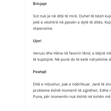
Bricjapi
Sot nuk je në ditë të mirë. Duhet të bësh k
jetë e vështirë në pjesën e dytë të ditës. K
shpenzime.
Ujori
Venusi dhe Hëna në favorin tënd, e bëjnë m
të kuptojnë. Në punë do të ketë ndryshime
Peshqit
Ditë e mbushur, pak e ndërlikuar. Janë të s
probleme është momenti të zgjidhen. Edhe n
Puna, për momentin nuk është në kohën më 