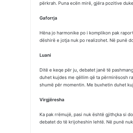
përkrah. Puna ecën mirë, gjëra pozitive duk
Gaforrja
Hëna jo harmonike po i komplikon pak raporte
dëshirë e jotja nuk po realizohet. Në punë do
Luani
Ditë e keqe për ju, debatet janë të pashman
duhet kujdes me qëllim që ta përmirësosh r
shumë për momentin. Me buxhetin duhet ku
Virgjëresha
Ka pak rrëmujë, pasi nuk është gjithçka si do
debatet do të krijoheshin lehtë. Në punë nuk 