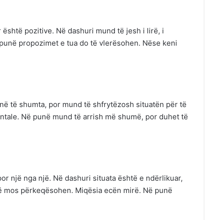
 është pozitive. Në dashuri mund të jesh i lirë, i
punë propozimet e tua do të vlerësohen. Nëse keni
në të shumta, por mund të shfrytëzosh situatën për të
entale. Në punë mund të arrish më shumë, por duhet të
një nga një. Në dashuri situata është e ndërlikuar,
të mos përkeqësohen. Miqësia ecën mirë. Në punë