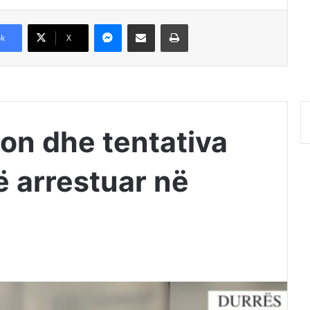
Messenger
Shpërndajeni me anë të postës elektronike
Printoje
k
X