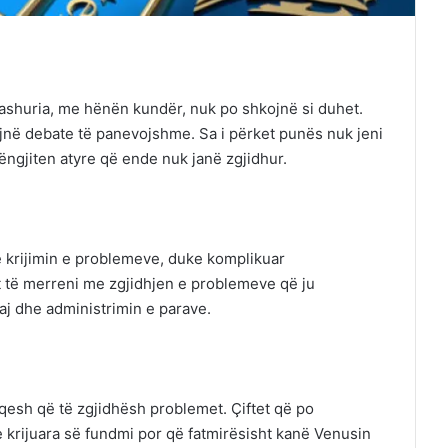
Dashuria, me hënën kundër, nuk po shkojnë si duhet.
jnë debate të panevojshme. Sa i përket punës nuk jeni
ëngjiten atyre që ende nuk janë zgjidhur.
 krijimin e problemeve, duke komplikuar
 të merreni me zgjidhjen e problemeve që ju
aj dhe administrimin e parave.
qesh që të zgjidhësh problemet. Çiftet që po
 krijuara së fundmi por që fatmirësisht kanë Venusin