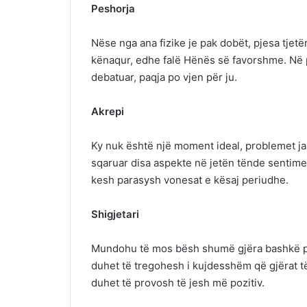
Peshorja
Nëse nga ana fizike je pak dobët, pjesa tjetër
kënaqur, edhe falë Hënës së favorshme. Në 
debatuar, paqja po vjen për ju.
Akrepi
Ky nuk është një moment ideal, problemet ja
sqaruar disa aspekte në jetën tënde sentim
kesh parasysh vonesat e kësaj periudhe.
Shigjetari
Mundohu të mos bësh shumë gjëra bashkë por 
duhet të tregohesh i kujdesshëm që gjërat 
duhet të provosh të jesh më pozitiv.