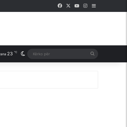
Facebook
X
YouTube
Instagram
Sidebar
℃
23
Switch skin
Kërko
rana
për