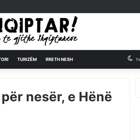
TORI
TURIZËM
RRETH NESH
Ti
 për nesër, e Hënë