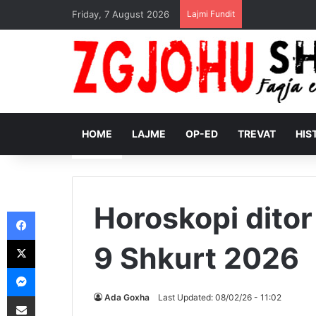
Friday, 7 August 2026
Lajmi Fundit
HOME
LAJME
OP-ED
TREVAT
HIS
Horoskopi ditor
Facebook
X
9 Shkurt 2026
Messenger
Shpërndajeni me anë të postës elektronike
Ada Goxha
Last Updated: 08/02/26 - 11:02