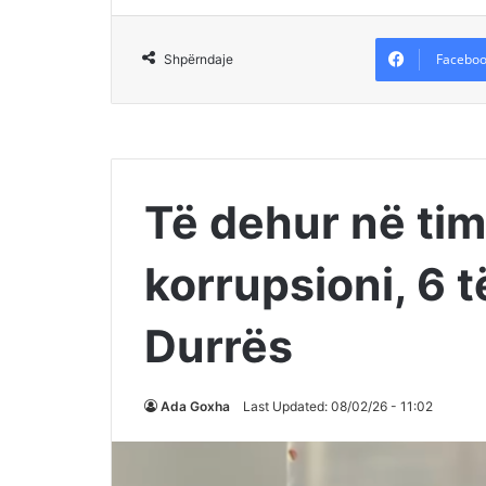
Faceboo
Shpërndaje