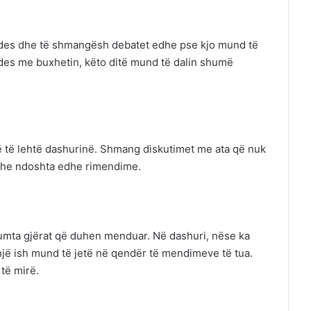
ujdes dhe të shmangësh debatet edhe pse kjo mund të
ujdes me buxhetin, këto ditë mund të dalin shumë
ë të lehtë dashurinë. Shmang diskutimet me ata që nuk
 dhe ndoshta edhe rimendime.
humta gjërat që duhen menduar. Në dashuri, nëse ka
jë ish mund të jetë në qendër të mendimeve të tua.
të mirë.