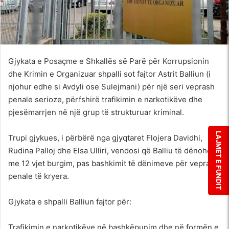
Gjykata e Posaçme e Shkallës së Parë për Korrupsionin
dhe Krimin e Organizuar shpalli sot fajtor Astrit Balliun (i
njohur edhe si Avdyli ose Sulejmani) për një seri veprash
penale serioze, përfshirë trafikimin e narkotikëve dhe
pjesëmarrjen në një grup të strukturuar kriminal.
LAJMET E FUNDIT
Trupi gjykues, i përbërë nga gjyqtaret Flojera Davidhi,
Rudina Palloj dhe Elsa Ulliri, vendosi që Balliu të dënohet
me 12 vjet burgim, pas bashkimit të dënimeve për veprat
penale të kryera.
Gjykata e shpalli Balliun fajtor për:
Trafikimin e narkotikëve në bashkëpunim dhe në formën e