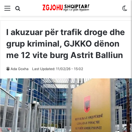
Menu
Kërko për
S
I akuzuar për trafik droge dhe
grup kriminal, GJKKO dënon
me 12 vite burg Astrit Balliun
Ada Goxha
Last Updated: 11/02/26 - 15:02