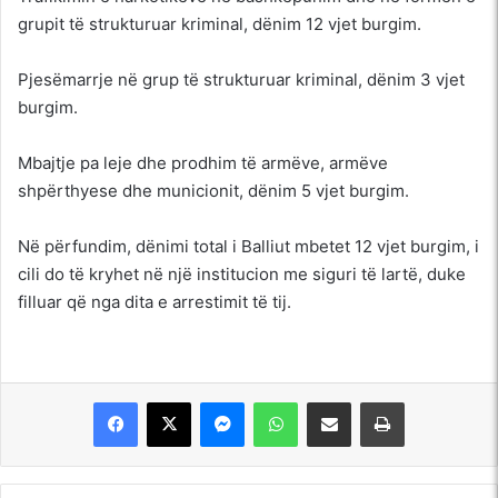
grupit të strukturuar kriminal, dënim 12 vjet burgim.
Pjesëmarrje në grup të strukturuar kriminal, dënim 3 vjet
burgim.
Mbajtje pa leje dhe prodhim të armëve, armëve
shpërthyese dhe municionit, dënim 5 vjet burgim.
Në përfundim, dënimi total i Balliut mbetet 12 vjet burgim, i
cili do të kryhet në një institucion me siguri të lartë, duke
filluar që nga dita e arrestimit të tij.
Messenger
WhatsApp
Shpërndajeni me anë të postës elektronike
Printoje