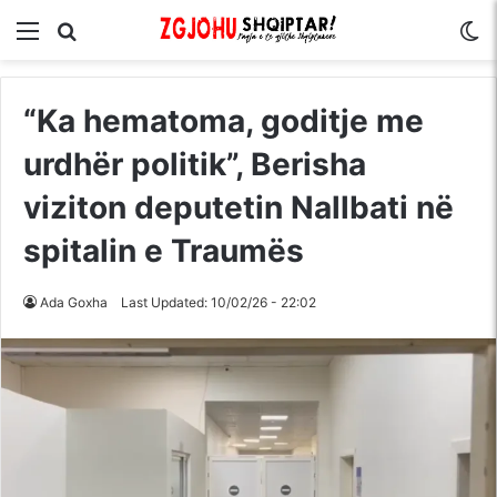
Menu
Kërko për
S
“Ka hematoma, goditje me
urdhër politik”, Berisha
viziton deputetin Nallbati në
spitalin e Traumës
Ada Goxha
Last Updated: 10/02/26 - 22:02