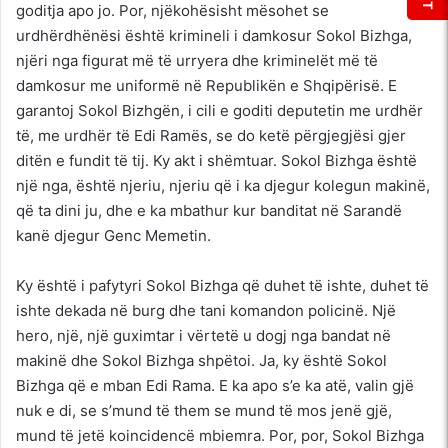
goditja apo jo. Por, njëkohësisht mësohet se
urdhërdhënësi është krimineli i damkosur Sokol Bizhga,
njëri nga figurat më të urryera dhe kriminelët më të
damkosur me uniformë në Republikën e Shqipërisë. E
garantoj Sokol Bizhgën, i cili e goditi deputetin me urdhër
të, me urdhër të Edi Ramës, se do ketë përgjegjësi gjer
ditën e fundit të tij. Ky akt i shëmtuar. Sokol Bizhga është
një nga, është njeriu, njeriu që i ka djegur kolegun makinë,
që ta dini ju, dhe e ka mbathur kur banditat në Sarandë
kanë djegur Genc Memetin.
Ky është i pafytyri Sokol Bizhga që duhet të ishte, duhet të
ishte dekada në burg dhe tani komandon policinë. Një
hero, një, një guximtar i vërtetë u dogj nga bandat në
makinë dhe Sokol Bizhga shpëtoi. Ja, ky është Sokol
Bizhga që e mban Edi Rama. E ka apo s’e ka atë, valin gjë
nuk e di, se s’mund të them se mund të mos jenë gjë,
mund të jetë koincidencë mbiemra. Por, por, Sokol Bizhga