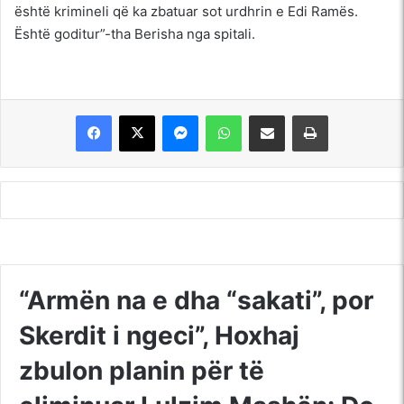
është krimineli që ka zbatuar sot urdhrin e Edi Ramës.
Është goditur”-tha Berisha nga spitali.
Messenger
WhatsApp
Shpërndajeni me anë të postës elektronike
Printoje