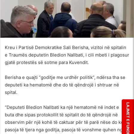
Kreu i Partisë Demokratike Sali Berisha, vizitoi në spitalin
e Traumës deputetin Bledion Nallbati, i cili mbeti i plagosur
gjatë protestës së sotme para Kuvendit.
Berisha e quajti “goditje me urdhër politik”, ndërsa tha se
deputeti ka hematomë dhe do të qëndrojë i shtruar në
spital.
LAJMET E FUNDIT
“Deputeti Bledion Nallbati ka një hematomë në indet e
buta dhe sipas protokollit të spitalit do të qëndrojë në
observim për një kohë të caktuar për të parë nëse do ketë
pasoja të tjera nga goditja, pasoja të vonshme quhen nga