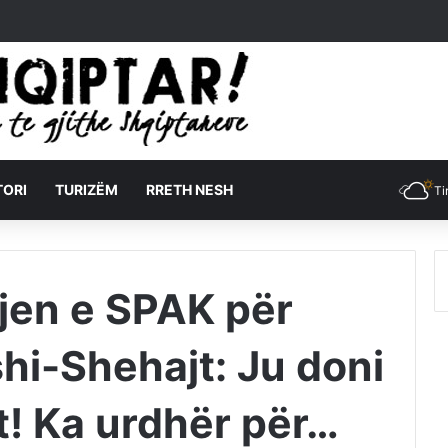
TORI
TURIZËM
RRETH NESH
Ti
jen e SPAK për
shi-Shehajt: Ju doni
et! Ka urdhër për…