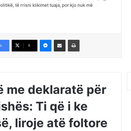
litikë, të rrisni klikimet tuaja, por kjo nuk më
Messenger
Shpërndajeni me anë të postës elektronike
Printoje
k
X