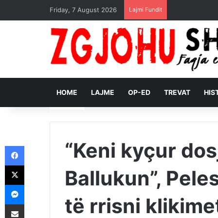
Friday, 7 August 2026
Lajmi Fundit
HOME
LAJME
OP-ED
TREVAT
HIS
“Keni kyçur dos
Facebook
X
Ballukun”, Pele
Messenger
të rrisni klikim
Shpërndajeni me anë të postës elektronike