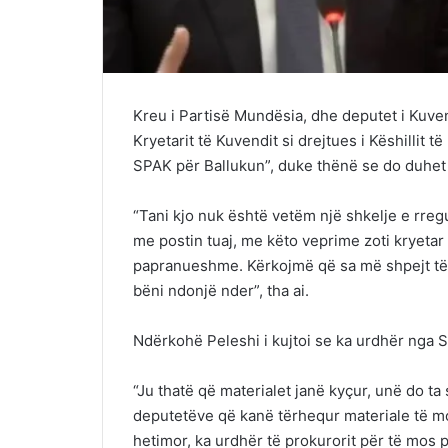
Kreu i Partisë Mundësia, dhe deputet i Kuven
Kryetarit të Kuvendit si drejtues i Këshillit
SPAK për Ballukun”, duke thënë se do duhet 
“Tani kjo nuk është vetëm një shkelje e rre
me postin tuaj, me këto veprime zoti kryetar
papranueshme. Kërkojmë që sa më shpejt të n
bëni ndonjë nder”, tha ai.
Ndërkohë Peleshi i kujtoi se ka urdhër nga
“Ju thatë që materialet janë kyçur, unë do ta
deputetëve që kanë tërhequr materiale të mos
hetimor, ka urdhër të prokurorit për të mos pu