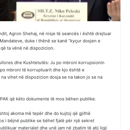
dit, Agron Shehaj, në nisje të seancës i është drejtuar
 të Mandateve, duke i thënë se kanë “kyçur dosjen e
që ta vënë në dispozicion.
gullores dhe Kushtetutës: Ju po mbroni korrupsionin
 po mbroni të korruptuarit dhe kjo është e
a vihet në dispozicion dosja se na takon jo se na
 SPAK që këto dokumente të mos bëhen publike.
 shtoj akoma më tepër dhe do kujtoj që gjithë
 i bëjnë publike se bëhet fjalë për një sekret
blikuar materialet dhe unë jam në zbatim të atij ligji