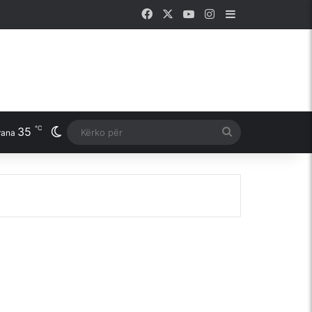
Facebook
X
YouTube
Instagram
Sidebar
℃
35
Switch skin
Kërko
rana
për