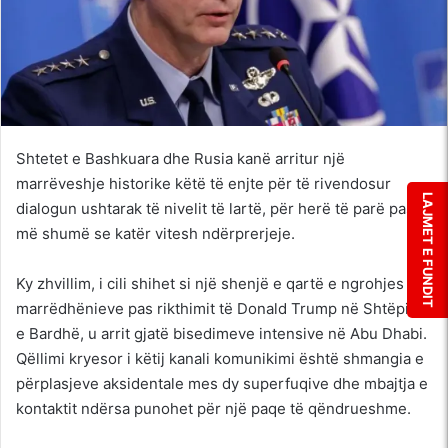
Shtetet e Bashkuara dhe Rusia kanë arritur një
marrëveshje historike këtë të enjte për të rivendosur
LAJMET E FUNDIT
dialogun ushtarak të nivelit të lartë, për herë të parë pas
më shumë se katër vitesh ndërprerjeje.
Ky zhvillim, i cili shihet si një shenjë e qartë e ngrohjes së
marrëdhënieve pas rikthimit të Donald Trump në Shtëpinë
e Bardhë, u arrit gjatë bisedimeve intensive në Abu Dhabi.
Qëllimi kryesor i këtij kanali komunikimi është shmangia e
përplasjeve aksidentale mes dy superfuqive dhe mbajtja e
kontaktit ndërsa punohet për një paqe të qëndrueshme.