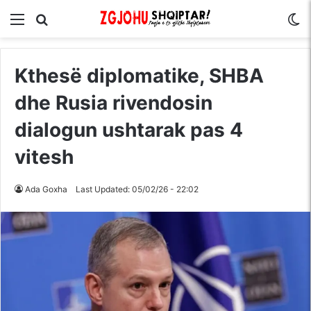
Menu
Kërko për
S
Kthesë diplomatike, SHBA
dhe Rusia rivendosin
dialogun ushtarak pas 4
vitesh
Ada Goxha
Last Updated: 05/02/26 - 22:02