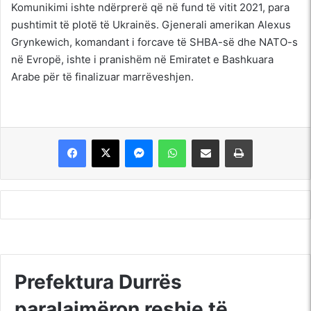
Komunikimi ishte ndërprerë që në fund të vitit 2021, para
pushtimit të plotë të Ukrainës. Gjenerali amerikan Alexus
Grynkewich, komandant i forcave të SHBA-së dhe NATO-s
në Evropë, ishte i pranishëm në Emiratet e Bashkuara
Arabe për të finalizuar marrëveshjen.
Messenger
WhatsApp
Shpërndajeni me anë të postës elektronike
Printoje