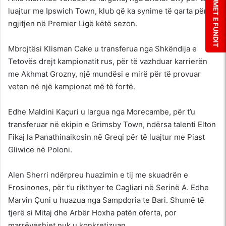
LAJMET E FUNDIT
luajtur me Ipswich Town, klub që ka synime të qarta për
ngjitjen në Premier Ligë këtë sezon.
Mbrojtësi Klisman Cake u transferua nga Shkëndija e
Tetovës drejt kampionatit rus, për të vazhduar karrierën
me Akhmat Grozny, një mundësi e mirë për të provuar
veten në një kampionat më të fortë.
Edhe Maldini Kaçuri u largua nga Morecambe, për t’u
transferuar në ekipin e Grimsby Town, ndërsa talenti Elton
Fikaj la Panathinaikosin në Greqi për të luajtur me Piast
Gliwice në Poloni.
Alen Sherri ndërpreu huazimin e tij me skuadrën e
Frosinones, për t’u rikthyer te Cagliari në Serinë A. Edhe
Marvin Çuni u huazua nga Sampdoria te Bari. Shumë të
tjerë si Mitaj dhe Arbër Hoxha patën oferta, por
marrëveshjet nuk u konkretizuan.