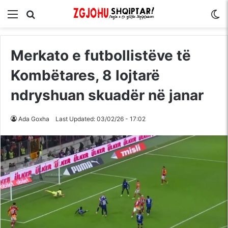
Menu
Kërko për
S
Merkato e futbollistëve të
Kombëtares, 8 lojtarë
ndryshuan skuadër në janar
Ada Goxha
Last Updated: 03/02/26 - 17:02