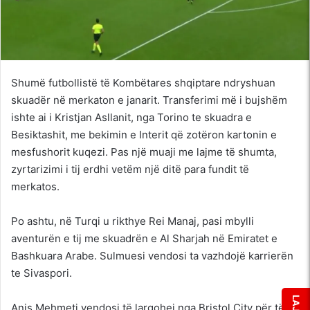
Shumë futbollistë të Kombëtares shqiptare ndryshuan
skuadër në merkaton e janarit. Transferimi më i bujshëm
ishte ai i Kristjan Asllanit, nga Torino te skuadra e
Besiktashit, me bekimin e Interit që zotëron kartonin e
mesfushorit kuqezi. Pas një muaji me lajme të shumta,
zyrtarizimi i tij erdhi vetëm një ditë para fundit të
merkatos.
Po ashtu, në Turqi u rikthye Rei Manaj, pasi mbylli
aventurën e tij me skuadrën e Al Sharjah në Emiratet e
Bashkuara Arabe. Sulmuesi vendosi ta vazhdojë karrierën
te Sivaspori.
Anis Mehmeti vendosi të largohej nga Bristol City për të