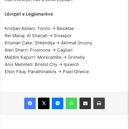
Lëvizjet e Legjionarëve
Kristjan Asllani: Torino → Besiktas
Rei Manaj: Al Sharjah → Sivaspor
Klisman Cake: Shkëndija → Akhmat Grozny
Alen Sherri: Frosinone → Cagliari
Maldini Kaçurri: Morecambe → Grimsby
Anis Mehmeti: Bristol City → Ipswich
Elton Fikaj: Panathinaikos → Piast Gliwice
Messenger
WhatsApp
Shpërndajeni me anë të postës elektronike
Printoje