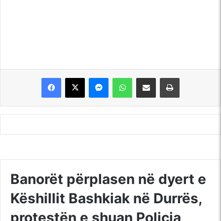
Messenger
WhatsApp
Shpërndajeni me anë të postës elektronike
Printoje