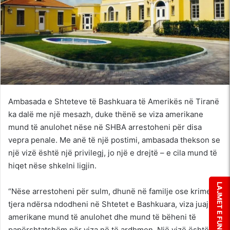
Ambasada e Shteteve të Bashkuara të Amerikës në Tiranë
ka dalë me një mesazh, duke thënë se viza amerikane
mund të anulohet nëse në SHBA arrestoheni për disa
vepra penale. Me anë të një postimi, ambasada thekson se
një vizë është një privilegj, jo një e drejtë – e cila mund të
hiqet nëse shkelni ligjin.
LAJMET E FUNDIT
“Nëse arrestoheni për sulm, dhunë në familje ose krime të
tjera ndërsa ndodheni në Shtetet e Bashkuara, viza juaj
amerikane mund të anulohet dhe mund të bëheni të
papërshtatshëm për viza në të ardhmen. Një vizë është