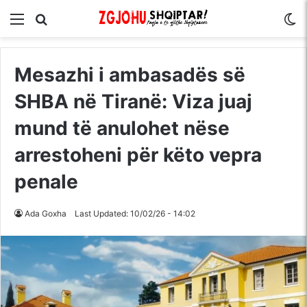
Menu
Kërko për
S
Mesazhi i ambasadës së
SHBA në Tiranë: Viza juaj
mund të anulohet nëse
arrestoheni për këto vepra
penale
Ada Goxha
Last Updated: 10/02/26 - 14:02