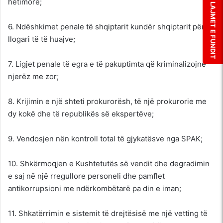
hetimore;
LAJMET E FUNDIT
6. Ndëshkimet penale të shqiptarit kundër shqiptarit për
llogari të të huajve;
7. Ligjet penale të egra e të pakuptimta që kriminalizojnë
njerëz me zor;
8. Krijimin e një shteti prokurorësh, të një prokurorie me
dy kokë dhe të republikës së ekspertëve;
9. Vendosjen nën kontroll total të gjykatësve nga SPAK;
10. Shkërmoqjen e Kushtetutës së vendit dhe degradimin
e saj në një rregullore personeli dhe pamflet
antikorrupsioni me ndërkombëtarë pa din e iman;
11. Shkatërrimin e sistemit të drejtësisë me një vetting të