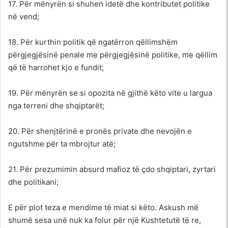
17. Për mënyrën si shuhen idetë dhe kontributet politike
në vend;
18. Për kurthin politik që ngatërron qëllimshëm
përgjegjësinë penale me përgjegjësinë politike, me qëllim
që të harrohet kjo e fundit;
19. Për mënyrën se si opozita në gjithë këto vite u largua
nga terreni dhe shqiptarët;
20. Për shenjtërinë e pronës private dhe nevojën e
ngutshme për ta mbrojtur atë;
21. Për prezumimin absurd mafioz të çdo shqiptari, zyrtari
dhe politikani;
E për plot teza e mendime të miat si këto. Askush më
shumë sesa unë nuk ka folur për një Kushtetutë të re,