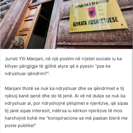
Juristi Ylli Manjani, në një postim në rrjetet sociale iu ka
kthyer përgjigje të gjithë atyre që e pyesin “pse ke
ndryshuar qëndrim?”.
Manjani thotë se nuk ka ndryshuar dhe se qëndrimet e tij
njësoj kanë qenë dhe do të jenë. Ai vë në dukje se nuk ka
ndryshuar ai, por ndryshojnë pëlqimet e njerëzve, që sipas
tij janë sipas interesit, ndërsa iu kërkon njerëzve të mos
harxhojnë kohë me “konspiracione se më paskan blerë me
poste publike!”