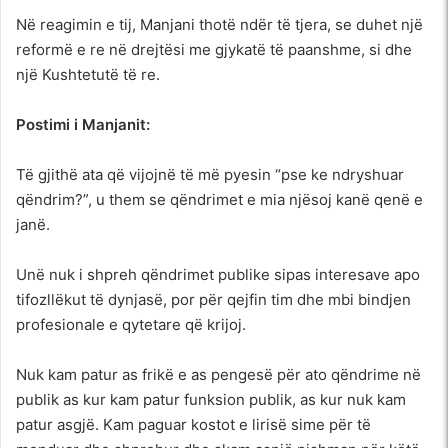
Në reagimin e tij, Manjani thotë ndër të tjera, se duhet një
reformë e re në drejtësi me gjykatë të paanshme, si dhe
një Kushtetutë të re.
Postimi i Manjanit:
Të gjithë ata që vijojnë të më pyesin “pse ke ndryshuar
qëndrim?”, u them se qëndrimet e mia njësoj kanë qenë e
janë.
Unë nuk i shpreh qëndrimet publike sipas interesave apo
tifozllëkut të dynjasë, por për qejfin tim dhe mbi bindjen
profesionale e qytetare që krijoj.
Nuk kam patur as frikë e as pengesë për ato qëndrime në
publik as kur kam patur funksion publik, as kur nuk kam
patur asgjë. Kam paguar kostot e lirisë sime për të