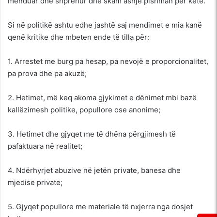
menduar dhe shprehur dhe skam asnjë pishman për këtë.
Si në politikë ashtu edhe jashtë saj mendimet e mia kanë
qenë kritike dhe mbeten ende të tilla për:
1. Arrestet me burg pa hesap, pa nevojë e proporcionalitet,
pa prova dhe pa akuzë;
2. Hetimet, më keq akoma gjykimet e dënimet mbi bazë
kallëzimesh politike, popullore ose anonime;
3. Hetimet dhe gjyqet me të dhëna përgjimesh të
pafaktuara në realitet;
4. Ndërhyrjet abuzive në jetën private, banesa dhe
mjedise private;
5. Gjyqet popullore me materiale të nxjerra nga dosjet