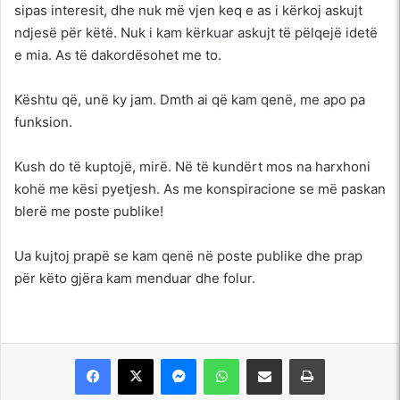
sipas interesit, dhe nuk më vjen keq e as i kërkoj askujt
ndjesë për këtë. Nuk i kam kërkuar askujt të pëlqejë idetë
e mia. As të dakordësohet me to.
Kështu që, unë ky jam. Dmth ai që kam qenë, me apo pa
funksion.
Kush do të kuptojë, mirë. Në të kundërt mos na harxhoni
kohë me kësi pyetjesh. As me konspiracione se më paskan
blerë me poste publike!
Ua kujtoj prapë se kam qenë në poste publike dhe prap
për këto gjëra kam menduar dhe folur.
Messenger
WhatsApp
Shpërndajeni me anë të postës elektronike
Printoje