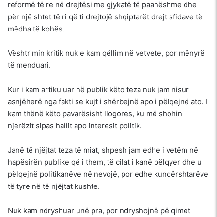
reformë të re në drejtësi me gjykatë të paanëshme dhe
për një shtet të ri që ti drejtojë shqiptarët drejt sfidave të
mëdha të kohës.
Vështrimin kritik nuk e kam qëllim në vetvete, por mënyrë
të menduari.
Kur i kam artikuluar në publik këto teza nuk jam nisur
asnjëherë nga fakti se kujt i shërbejnë apo i pëlqejnë ato. I
kam thënë këto pavarësisht llogores, ku më shohin
njerëzit sipas hallit apo interesit politik.
Janë të njëjtat teza të miat, shpesh jam edhe i vetëm në
hapësirën publike që i them, të cilat i kanë pëlqyer dhe u
pëlqejnë politikanëve në nevojë, por edhe kundërshtarëve
të tyre në të njëjtat kushte.
Nuk kam ndryshuar unë pra, por ndryshojnë pëlqimet