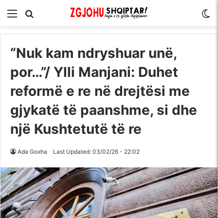
Menu
Kërko për
S
“Nuk kam ndryshuar unë,
por…”/ Ylli Manjani: Duhet
reformë e re në drejtësi me
gjykatë të paanshme, si dhe
një Kushtetutë të re
Ada Goxha
Last Updated: 03/02/26 - 22:02