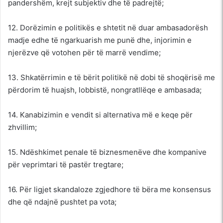
pandershëm, krejt subjektiv dhe të padrejtë;
12. Dorëzimin e politikës e shtetit në duar ambasadorësh
madje edhe të ngarkuarish me punë dhe, injorimin e
njerëzve që votohen për të marrë vendime;
13. Shkatërrimin e të bërit politikë në dobi të shoqërisë me
përdorim të huajsh, lobbistë, nongratllëqe e ambasada;
14. Kanabizimin e vendit si alternativa më e keqe për
zhvillim;
15. Ndëshkimet penale të biznesmenëve dhe kompanive
për veprimtari të pastër tregtare;
16. Për ligjet skandaloze zgjedhore të bëra me konsensus
dhe që ndajnë pushtet pa vota;