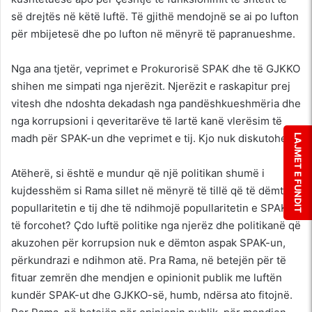
së drejtës në këtë luftë. Të gjithë mendojnë se ai po lufton
për mbijetesë dhe po lufton në mënyrë të papranueshme.
Nga ana tjetër, veprimet e Prokurorisë SPAK dhe të GJKKO
shihen me simpati nga njerëzit. Njerëzit e raskapitur prej
vitesh dhe ndoshta dekadash nga pandëshkueshmëria dhe
nga korrupsioni i qeveritarëve të lartë kanë vlerësim të
madh për SPAK-un dhe veprimet e tij. Kjo nuk diskutohet.
LAJMET E FUNDIT
Atëherë, si është e mundur që një politikan shumë i
kujdesshëm si Rama sillet në mënyrë të tillë që të dëmtojë
popullaritetin e tij dhe të ndihmojë popullaritetin e SPAK-ut
të forcohet? Çdo luftë politike nga njerëz dhe politikanë që
akuzohen për korrupsion nuk e dëmton aspak SPAK-un,
përkundrazi e ndihmon atë. Pra Rama, në betejën për të
fituar zemrën dhe mendjen e opinionit publik me luftën
kundër SPAK-ut dhe GJKKO-së, humb, ndërsa ato fitojnë.