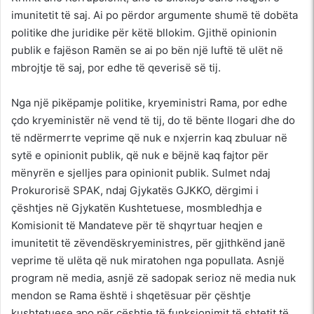
imunitetit të saj. Ai po përdor argumente shumë të dobëta
politike dhe juridike për këtë bllokim. Gjithë opinionin
publik e fajëson Ramën se ai po bën një luftë të ulët në
mbrojtje të saj, por edhe të qeverisë së tij.
Nga një pikëpamje politike, kryeministri Rama, por edhe
çdo kryeministër në vend të tij, do të bënte llogari dhe do
të ndërmerrte veprime që nuk e nxjerrin kaq zbuluar në
sytë e opinionit publik, që nuk e bëjnë kaq fajtor për
mënyrën e sjelljes para opinionit publik. Sulmet ndaj
Prokurorisë SPAK, ndaj Gjykatës GJKKO, dërgimi i
çështjes në Gjykatën Kushtetuese, mosmbledhja e
Komisionit të Mandateve për të shqyrtuar heqjen e
imunitetit të zëvendëskryeministres, për gjithkënd janë
veprime të ulëta që nuk miratohen nga popullata. Asnjë
program në media, asnjë zë sadopak serioz në media nuk
mendon se Rama është i shqetësuar për çështje
kushtetuese apo për çështje të funksionimit të shtetit të