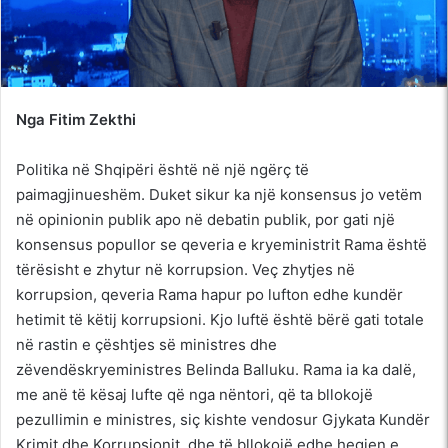
Nga Fitim Zekthi
Politika në Shqipëri është në një ngërç të
paimagjinueshëm. Duket sikur ka një konsensus jo vetëm
në opinionin publik apo në debatin publik, por gati një
konsensus popullor se qeveria e kryeministrit Rama është
tërësisht e zhytur në korrupsion. Veç zhytjes në
korrupsion, qeveria Rama hapur po lufton edhe kundër
hetimit të këtij korrupsioni. Kjo luftë është bërë gati totale
në rastin e çështjes së ministres dhe
zëvendëskryeministres Belinda Balluku. Rama ia ka dalë,
me anë të kësaj lufte që nga nëntori, që ta bllokojë
pezullimin e ministres, siç kishte vendosur Gjykata Kundër
Krimit dhe Korrupsionit, dhe të bllokojë edhe heqjen e