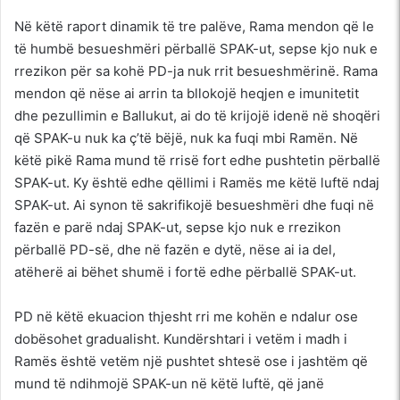
Në këtë raport dinamik të tre palëve, Rama mendon që le
të humbë besueshmëri përballë SPAK-ut, sepse kjo nuk e
rrezikon për sa kohë PD-ja nuk rrit besueshmërinë. Rama
mendon që nëse ai arrin ta bllokojë heqjen e imunitetit
dhe pezullimin e Ballukut, ai do të krijojë idenë në shoqëri
që SPAK-u nuk ka ç’të bëjë, nuk ka fuqi mbi Ramën. Në
këtë pikë Rama mund të rrisë fort edhe pushtetin përballë
SPAK-ut. Ky është edhe qëllimi i Ramës me këtë luftë ndaj
SPAK-ut. Ai synon të sakrifikojë besueshmëri dhe fuqi në
fazën e parë ndaj SPAK-ut, sepse kjo nuk e rrezikon
përballë PD-së, dhe në fazën e dytë, nëse ai ia del,
atëherë ai bëhet shumë i fortë edhe përballë SPAK-ut.
PD në këtë ekuacion thjesht rri me kohën e ndalur ose
dobësohet gradualisht. Kundërshtari i vetëm i madh i
Ramës është vetëm një pushtet shtesë ose i jashtëm që
mund të ndihmojë SPAK-un në këtë luftë, që janë