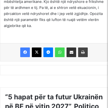
mbështetja amerikane. Kjo është një ndryshore e frikshme
për të ardhmen e tij. Pa të, ai e shtron vetë ekuacionin, i
përcakton vetë ndryshoret dhe i jep vetë zgjidhje. Opozita
është një parametër fiks që lufton të ruajë vetëm vlerën
algjebrike që ka.
Messenger
WhatsApp
Shpërndajeni me anë të postës elektronike
Printoje