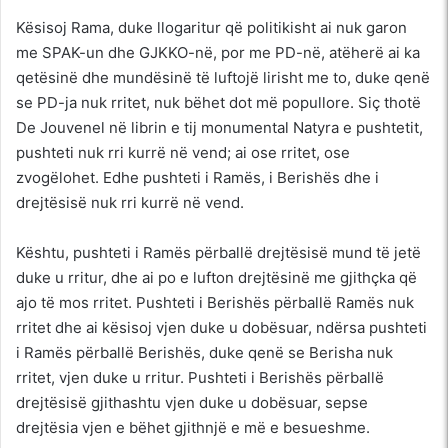
Kësisoj Rama, duke llogaritur që politikisht ai nuk garon
me SPAK-un dhe GJKKO-në, por me PD-në, atëherë ai ka
qetësinë dhe mundësinë të luftojë lirisht me to, duke qenë
se PD-ja nuk rritet, nuk bëhet dot më popullore. Siç thotë
De Jouvenel në librin e tij monumental Natyra e pushtetit,
pushteti nuk rri kurrë në vend; ai ose rritet, ose
zvogëlohet. Edhe pushteti i Ramës, i Berishës dhe i
drejtësisë nuk rri kurrë në vend.
Kështu, pushteti i Ramës përballë drejtësisë mund të jetë
duke u rritur, dhe ai po e lufton drejtësinë me gjithçka që
ajo të mos rritet. Pushteti i Berishës përballë Ramës nuk
rritet dhe ai kësisoj vjen duke u dobësuar, ndërsa pushteti
i Ramës përballë Berishës, duke qenë se Berisha nuk
rritet, vjen duke u rritur. Pushteti i Berishës përballë
drejtësisë gjithashtu vjen duke u dobësuar, sepse
drejtësia vjen e bëhet gjithnjë e më e besueshme.