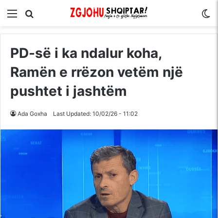
Menu
Kërko për
S
PD-së i ka ndalur koha,
Ramën e rrëzon vetëm një
pushtet i jashtëm
Ada Goxha
Last Updated: 10/02/26 - 11:02