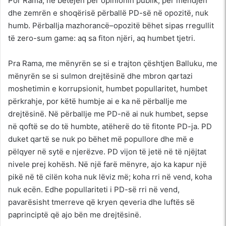
Por Rama, në betejën për opinionin publik, për mendjen
dhe zemrën e shoqërisë përballë PD-së në opozitë, nuk
humb. Përballja mazhorancë–opozitë bëhet sipas rregullit
të zero-sum game: aq sa fiton njëri, aq humbet tjetri.
Pra Rama, me mënyrën se si e trajton çështjen Balluku, me
mënyrën se si sulmon drejtësinë dhe mbron qartazi
moshetimin e korrupsionit, humbet popullaritet, humbet
përkrahje, por këtë humbje ai e ka në përballje me
drejtësinë. Në përballje me PD-në ai nuk humbet, sepse
në qoftë se do të humbte, atëherë do të fitonte PD-ja. PD
duket qartë se nuk po bëhet më popullore dhe më e
pëlqyer në sytë e njerëzve. PD vijon të jetë në të njëjtat
nivele prej kohësh. Në një farë mënyre, ajo ka kapur një
pikë në të cilën koha nuk lëviz më; koha rri në vend, koha
nuk ecën. Edhe popullariteti i PD-së rri në vend,
pavarësisht tmerreve që kryen qeveria dhe luftës së
paprinciptë që ajo bën me drejtësinë.