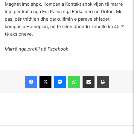
Magnet Imo shpk. Kompania Kontakt shpk vijon të marrë
leje për kulla nga Edi Rama nga Farka deri në Drilon. Më
pas, për thithjen dhe qarkullimin e parave shfaqet
kompania Homeplan, në të cilën dhëndri zëhollë ka 45 %
të aksioneve.
Marrë nga profili në Facebook
Messenger
WhatsApp
Shpërndajeni me anë të postës elektronike
Printoje