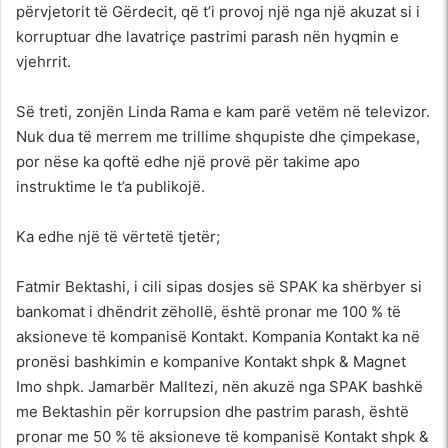
përvjetorit të Gërdecit, që t’i provoj një nga një akuzat si i
korruptuar dhe lavatriçe pastrimi parash nën hyqmin e
vjehrrit.
Së treti, zonjën Linda Rama e kam parë vetëm në televizor.
Nuk dua të merrem me trillime shqupiste dhe çimpekase,
por nëse ka qoftë edhe një provë për takime apo
instruktime le t’a publikojë.
Ka edhe një të vërtetë tjetër;
Fatmir Bektashi, i cili sipas dosjes së SPAK ka shërbyer si
bankomat i dhëndrit zëhollë, është pronar me 100 % të
aksioneve të kompanisë Kontakt. Kompania Kontakt ka në
pronësi bashkimin e kompanive Kontakt shpk & Magnet
Imo shpk. Jamarbër Malltezi, nën akuzë nga SPAK bashkë
me Bektashin për korrupsion dhe pastrim parash, është
pronar me 50 % të aksioneve të kompanisë Kontakt shpk &