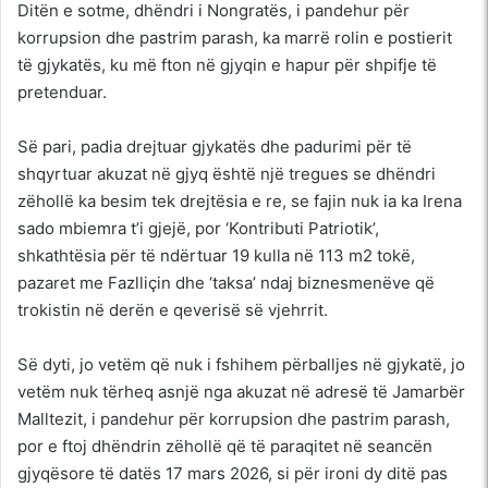
Ditën e sotme, dhëndri i Nongratës, i pandehur për
korrupsion dhe pastrim parash, ka marrë rolin e postierit
të gjykatës, ku më fton në gjyqin e hapur për shpifje të
pretenduar.
Së pari, padia drejtuar gjykatës dhe padurimi për të
shqyrtuar akuzat në gjyq është një tregues se dhëndri
zëhollë ka besim tek drejtësia e re, se fajin nuk ia ka Irena
sado mbiemra t’i gjejë, por ‘Kontributi Patriotik’,
shkathtësia për të ndërtuar 19 kulla në 113 m2 tokë,
pazaret me Fazlliçin dhe ‘taksa’ ndaj biznesmenëve që
trokistin në derën e qeverisë së vjehrrit.
Së dyti, jo vetëm që nuk i fshihem përballjes në gjykatë, jo
vetëm nuk tërheq asnjë nga akuzat në adresë të Jamarbër
Malltezit, i pandehur për korrupsion dhe pastrim parash,
por e ftoj dhëndrin zëhollë që të paraqitet në seancën
gjyqësore të datës 17 mars 2026, si për ironi dy ditë pas