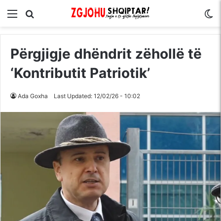
Menu
Kërko për
S
Përgjigje dhëndrit zëhollë të
‘Kontributit Patriotik’
Ada Goxha
Last Updated: 12/02/26 - 10:02