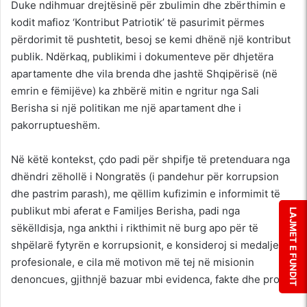
Duke ndihmuar drejtësinë për zbulimin dhe zbërthimin e
kodit mafioz ‘Kontribut Patriotik’ të pasurimit përmes
përdorimit të pushtetit, besoj se kemi dhënë një kontribut
publik. Ndërkaq, publikimi i dokumenteve për dhjetëra
apartamente dhe vila brenda dhe jashtë Shqipërisë (në
emrin e fëmijëve) ka zhbërë mitin e ngritur nga Sali
Berisha si një politikan me një apartament dhe i
pakorruptueshëm.
Në këtë kontekst, çdo padi për shpifje të pretenduara nga
dhëndri zëhollë i Nongratës (i pandehur për korrupsion
dhe pastrim parash), me qëllim kufizimin e informimit të
publikut mbi aferat e Familjes Berisha, padi nga
LAJMET E FUNDIT
sëkëlldisja, nga ankthi i rikthimit në burg apo për të
shpëlarë fytyrën e korrupsionit, e konsideroj si medalje
profesionale, e cila më motivon më tej në misionin
denoncues, gjithnjë bazuar mbi evidenca, fakte dhe prova.