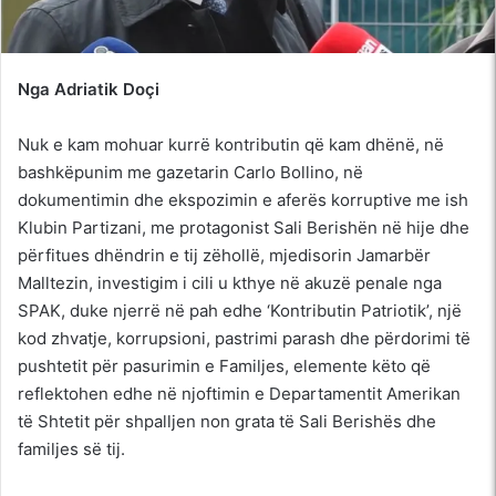
Nga Adriatik Doçi
Nuk e kam mohuar kurrë kontributin që kam dhënë, në
bashkëpunim me gazetarin Carlo Bollino, në
dokumentimin dhe ekspozimin e aferës korruptive me ish
Klubin Partizani, me protagonist Sali Berishën në hije dhe
përfitues dhëndrin e tij zëhollë, mjedisorin Jamarbër
Malltezin, investigim i cili u kthye në akuzë penale nga
SPAK, duke njerrë në pah edhe ‘Kontributin Patriotik’, një
kod zhvatje, korrupsioni, pastrimi parash dhe përdorimi të
pushtetit për pasurimin e Familjes, elemente këto që
reflektohen edhe në njoftimin e Departamentit Amerikan
të Shtetit për shpalljen non grata të Sali Berishës dhe
familjes së tij.