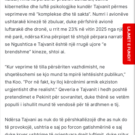
kibernetike dhe luftë psikologjike kundër Tajvanit përmes
veprimeve më “komplekse dhe të sakta”. Numri i avionëve
ushtarakë kinezë të zbuluar, duke përfshirë avionë
luftarakë dhe dronë, u rrit me 23% në vitin 2025 nga një vit
LAJMET E FUNDIT
më parë, ndërsa Kina përpiqet të shtyjë përpara narrativën
se Ngushtica e Tajvanit është një rrugë ujore “e
brendshme” kineze, shtoi ai.
“Kur veprime të tilla përsëriten vazhdimisht, ne
shqetësohemi se kjo mund ta mpirë lehtësisht publikun,”
tha Koo. “Por në fakt, ky lloj kërcënimi armik ekziston
urgjentisht dhe realisht.” Qeveria e Tajvanit i hedh poshtë
pretendimet e Pekinit për sovranitet, duke thënë se vetëm
populli i ishullit mund të vendosë për të ardhmen e tij.
Ndërsa Tajvani as nuk do të përshkallëzojë dhe as nuk do
të provokojë, ushtria e saj po forcon gatishmërinë e saj
duke kryer ushtrime të orientuara drejt luftimit, duke rritur