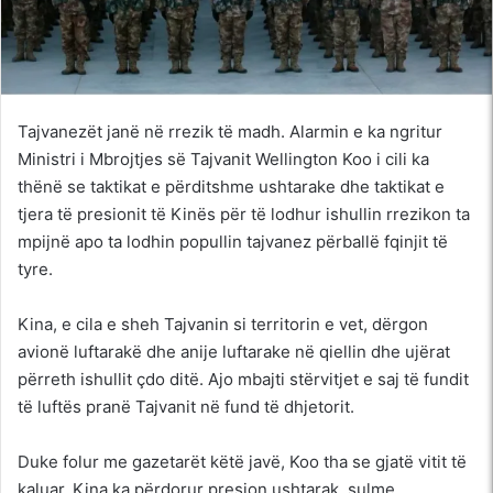
Tajvanezët janë në rrezik të madh. Alarmin e ka ngritur
Ministri i Mbrojtjes së Tajvanit Wellington Koo i cili ka
thënë se taktikat e përditshme ushtarake dhe taktikat e
tjera të presionit të Kinës për të lodhur ishullin rrezikon ta
mpijnë apo ta lodhin popullin tajvanez përballë fqinjit të
tyre.
Kina, e cila e sheh Tajvanin si territorin e vet, dërgon
avionë luftarakë dhe anije luftarake në qiellin dhe ujërat
përreth ishullit çdo ditë. Ajo mbajti stërvitjet e saj të fundit
të luftës pranë Tajvanit në fund të dhjetorit.
Duke folur me gazetarët këtë javë, Koo tha se gjatë vitit të
kaluar, Kina ka përdorur presion ushtarak, sulme