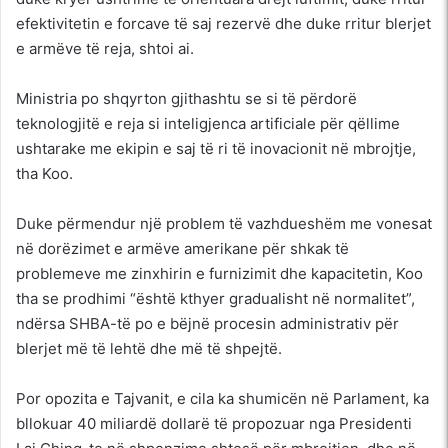
efektivitetin e forcave të saj rezervë dhe duke rritur blerjet
e armëve të reja, shtoi ai.
Ministria po shqyrton gjithashtu se si të përdorë
teknologjitë e reja si inteligjenca artificiale për qëllime
ushtarake me ekipin e saj të ri të inovacionit në mbrojtje,
tha Koo.
Duke përmendur një problem të vazhdueshëm me vonesat
në dorëzimet e armëve amerikane për shkak të
problemeve me zinxhirin e furnizimit dhe kapacitetin, Koo
tha se prodhimi “është kthyer gradualisht në normalitet”,
ndërsa SHBA-të po e bëjnë procesin administrativ për
blerjet më të lehtë dhe më të shpejtë.
Por opozita e Tajvanit, e cila ka shumicën në Parlament, ka
bllokuar 40 miliardë dollarë të propozuar nga Presidenti