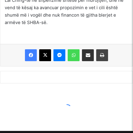
Lai Ching-te në shpenzime shtesë për mbrojtjen, dhe në
vend të kësaj ka avancuar propozimin e vet i cili është
shumë më i vogël dhe nuk financon të gjitha blerjet e
armëve të SHBA-së.
Messenger
WhatsApp
Shpërndajeni me anë të postës elektronike
Printoje