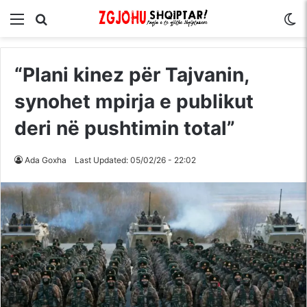
Menu
Kërko për
S
“Plani kinez për Tajvanin,
synohet mpirja e publikut
deri në pushtimin total”
Ada Goxha
Last Updated: 05/02/26 - 22:02