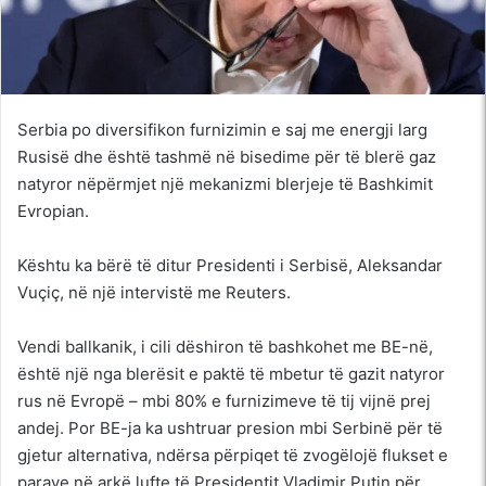
Serbia po diversifikon furnizimin e saj me energji larg
Rusisë dhe është tashmë në bisedime për të blerë gaz
natyror nëpërmjet një mekanizmi blerjeje të Bashkimit
Evropian.
Kështu ka bërë të ditur Presidenti i Serbisë, Aleksandar
Vuçiç, në një intervistë me Reuters.
Vendi ballkanik, i cili dëshiron të bashkohet me BE-në,
është një nga blerësit e paktë të mbetur të gazit natyror
rus në Evropë – mbi 80% e furnizimeve të tij vijnë prej
andej. Por BE-ja ka ushtruar presion mbi Serbinë për të
gjetur alternativa, ndërsa përpiqet të zvogëlojë flukset e
parave në arkë lufte të Presidentit Vladimir Putin për