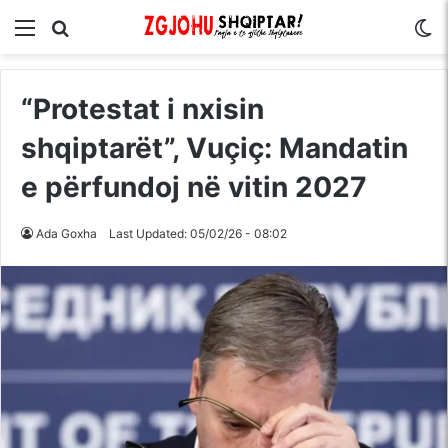
Menu
Kërko për
S
“Protestat i nxisin
shqiptarët”, Vuçiç: Mandatin
e përfundoj në vitin 2027
Ada Goxha
Last Updated: 05/02/26 - 08:02