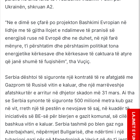
Ukrainën, shkruan A2.
“Ne e dimë se çfarë po projekton Bashkimi Evropian në
lidhje me të gjitha llojet e ndalimeve të pranisë së
energjisë ruse në Evropë dhe ne duhet, në një farë
mënyre, t’i përshtatim dhe përshtasim politikat tona
energjetike kërkesave dhe kërkesave të caktuara të atyre
që janë shumë të fuqishëm”, tha Vuçiç.
Serbia dështoi të siguronte një kontratë të re afatgjatë me
Gazprom të Rusisë vitin e kaluar, dhe një marrëveshje
afatshkurtër e arritur në dhjetor skadon më 31 mars. Ai tha
se Serbia synonte të siguronte 500 milionë metra kub gaz
në vit, rreth një të pestën e nevojave të saj, në kuadër të
LAJMET E FUNDIT
iniciativës së BE-së për blerjen e gazit komunal, së cilës iu
bashkua vitin e kaluar. Serbia tashmë po blen gaz nga
Azerbajxhani, nëpërmjet Bullgarisë, dhe ndërtimi i një
tubacioni gazi për në Maqedoninë e Veriut që do t’i jepte