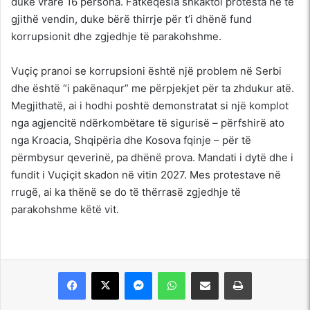
duke vrarë 16 persona. Fatkeqësia shkaktoi protesta në të
gjithë vendin, duke bërë thirrje për t’i dhënë fund
korrupsionit dhe zgjedhje të parakohshme.
Vuçiç pranoi se korrupsioni është një problem në Serbi
dhe është “i pakënaqur” me përpjekjet për ta zhdukur atë.
Megjithatë, ai i hodhi poshtë demonstratat si një komplot
nga agjencitë ndërkombëtare të sigurisë – përfshirë ato
nga Kroacia, Shqipëria dhe Kosova fqinje – për të
përmbysur qeverinë, pa dhënë prova. Mandati i dytë dhe i
fundit i Vuçiçit skadon në vitin 2027. Mes protestave në
rrugë, ai ka thënë se do të thërrasë zgjedhje të
parakohshme këtë vit.
Messenger
WhatsApp
Shpërndajeni me anë të postës elektronike
Printoje