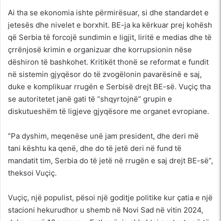
Ai tha se ekonomia ishte përmirësuar, si dhe standardet e
jetesës dhe nivelet e borxhit. BE-ja ka kërkuar prej kohësh
që Serbia të forcojë sundimin e ligjit, liritë e medias dhe të
çrrënjosë krimin e organizuar dhe korrupsionin nëse
dëshiron të bashkohet. Kritikët thonë se reformat e fundit
në sistemin gjyqësor do të zvogëlonin pavarësinë e saj,
duke e komplikuar rrugën e Serbisë drejt BE-së. Vuçiç tha
se autoritetet janë gati të “shqyrtojnë” grupin e
diskutueshëm të ligjeve gjyqësore me organet evropiane.
“Pa dyshim, meqenëse unë jam president, dhe deri më
tani kështu ka qenë, dhe do të jetë deri në fund të
mandatit tim, Serbia do të jetë në rrugën e saj drejt BE-së”,
theksoi Vuçiç.
Vuçiç, një populist, pësoi një goditje politike kur çatia e një
stacioni hekurudhor u shemb në Novi Sad në vitin 2024,