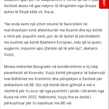
Serbisë akses në gaz natyror të lëngshëm nga Greqia
duhet të fillojë këtë vit, tha ai.
“Ne ende kemi një çmim shumë të favorshëm në
marrëveshjen tonë afatshkurtër me Rusinë dhe kjo është
e mirë për popullin serb, por do të duhet të përshtatemi
me kushtet që është Bashkimi Evropian, sido që ta quani,
sugjerim, imponim apo çfarëdo që të jetë kjo”, deklaroi
Vuçiç.
Moska mbështet Beogradin në kundërshtimin e tij ndaj
pavarësisë së Kosovës. Vuçiç është përpjekur të balancojë
marrëdhëniet me Kremlinin dhe përpjekjen e Serbisë për
anëtarësim në BE. Kjo vijë është bërë gjithnjë e më e
vështirë për t’u ecur që nga pushtimi i plotë i Ukrainës nga
Rusia në vitin 2022. Ndërkohë, Vuçiç tha se është i
përkushtuar për t’u bashkuar me BE-në.