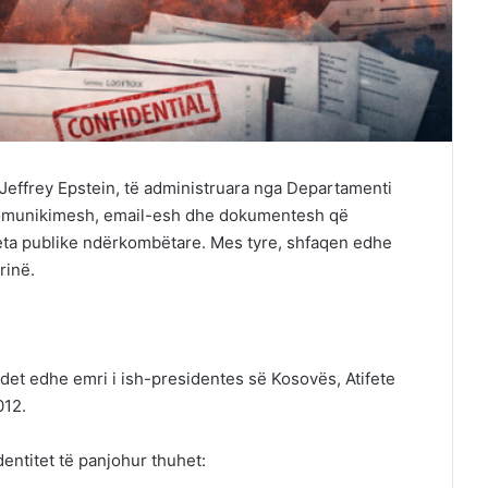
 Jeffrey Epstein, të administruara nga Departamenti
 komunikimesh, email-esh dhe dokumentesh që
jeta publike ndërkombëtare. Mes tyre, shfaqen edhe
rinë.
det edhe emri i ish-presidentes së Kosovës, Atifete
012.
entitet të panjohur thuhet: