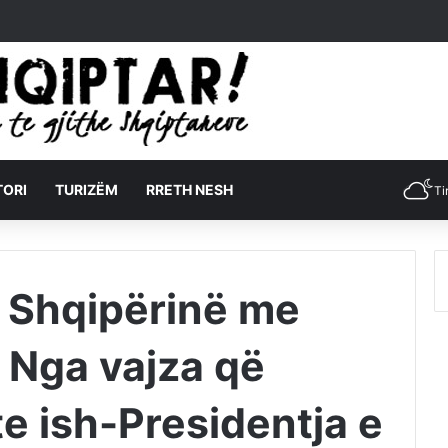
TORI
TURIZËM
RRETH NESH
Ti
n Shqipërinë me
 Nga vajza që
e ish-Presidentja e