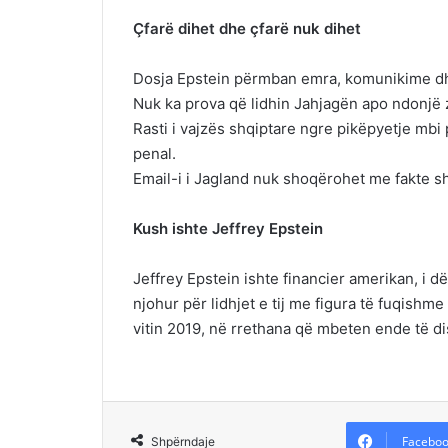
Çfarë dihet dhe çfarë nuk dihet
Dosja Epstein përmban emra, komunikime dh
Nuk ka prova që lidhin Jahjagën apo ndonjë z
Rasti i vajzës shqiptare ngre pikëpyetje mbi p
penal.
Email-i i Jagland nuk shoqërohet me fakte 
Kush ishte Jeffrey Epstein
Jeffrey Epstein ishte financier amerikan, i d
njohur për lidhjet e tij me figura të fuqishm
vitin 2019, në rrethana që mbeten ende të d
Faceboo
Shpërndaje