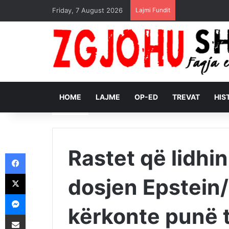
Friday, 7 August 2026
Lajmi Fundit
HOME
LAJME
OP-ED
TREVAT
HIS
Rastet që lidhi
Facebook
X
dosjen Epstein/
Messenger
kërkonte punë t
Shpërndajeni me anë të postës elektronike