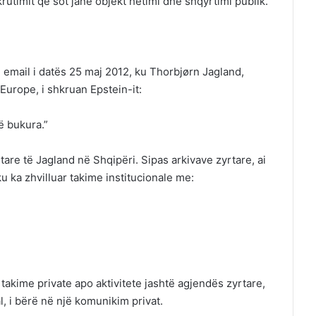
krutimit që sot janë objekt hetimi dhe shqyrtimi publik.
 email i datës 25 maj 2012, ku Thorbjørn Jagland,
Europe, i shkruan Epstein-it:
ë bukura.”
rtare të Jagland në Shqipëri. Sipas arkivave zyrtare, ai
u ka zhvilluar takime institucionale me:
akime private apo aktivitete jashtë agjendës zyrtare,
 i bërë në një komunikim privat.