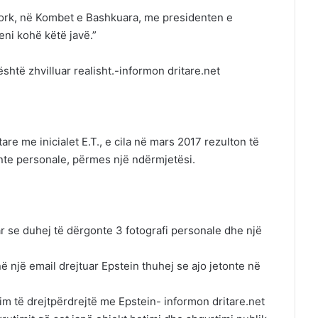
York, në Kombet e Bashkuara, me presidenten e
eni kohë këtë javë.”
htë zhvilluar realisht.-informon dritare.net
are me inicialet E.T., e cila në mars 2017 rezulton të
ente personale, përmes një ndërmjetësi.
r se duhej të dërgonte 3 fotografi personale dhe një
ë një email drejtuar Epstein thuhej se ajo jetonte në
im të drejtpërdrejtë me Epstein- informon dritare.net