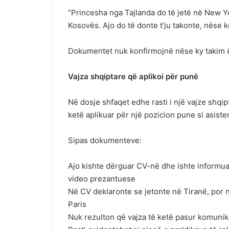
“Princesha nga Tajlanda do të jetë në New 
Kosovës. Ajo do të donte t’ju takonte, nëse k
Dokumentet nuk konfirmojnë nëse ky takim ës
Vajza shqiptare që aplikoi për punë
Në dosje shfaqet edhe rasti i një vajze shqipt
ketë aplikuar për një pozicion pune si asist
Sipas dokumenteve:
Ajo kishte dërguar CV-në dhe ishte informua
video prezantuese
Në CV deklaronte se jetonte në Tiranë, por n
Paris
Nuk rezulton që vajza të ketë pasur komunik