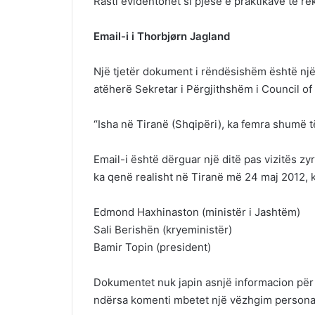
Rasti evidentohet si pjesë e praktikave të re
Email-i i Thorbjørn Jagland
Një tjetër dokument i rëndësishëm është një
atëherë Sekretar i Përgjithshëm i Council of 
“Isha në Tiranë (Shqipëri), ka femra shumë t
Email-i është dërguar një ditë pas vizitës zy
ka qenë realisht në Tiranë më 24 maj 2012, k
Edmond Haxhinaston (ministër i Jashtëm)
Sali Berishën (kryeministër)
Bamir Topin (president)
Dokumentet nuk japin asnjë informacion për t
ndërsa komenti mbetet një vëzhgim personal,