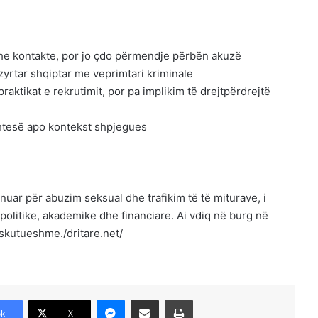
e kontakte, por jo çdo përmendje përbën akuzë
yrtar shqiptar me veprimtari kriminale
raktikat e rekrutimit, por pa implikim të drejtpërdrejtë
shtesë apo kontekst shpjegues
ënuar për abuzim seksual dhe trafikim të të miturave, i
e politike, akademike dhe financiare. Ai vdiq në burg në
iskutueshme./dritare.net/
Messenger
Shpërndajeni me anë të postës elektronike
Printoje
k
X