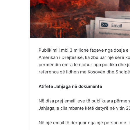
Publikimi i mbi 3 milionë faqeve nga dosja e
Amerikan i Drejtësisë, ka zbuluar një sërë
përmendin emra të njohur nga politika dhe 
referenca që lidhen me Kosovën dhe Shqipë
Atifete Jahjaga në dokumente
Në disa prej email-eve të publikuara përmen
Jahjaga, e cila mbante këtë detyrë në vitin 2
Në një email të dërguar nga një person me id