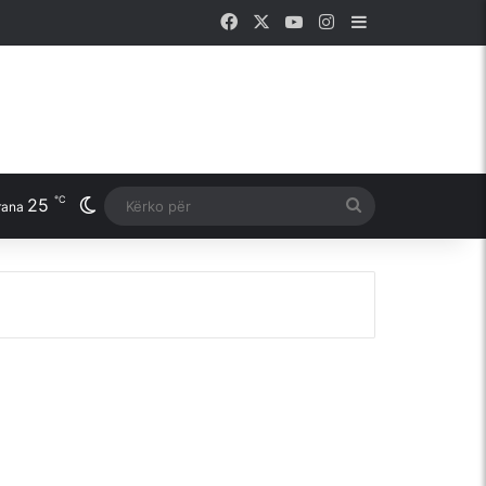
Facebook
X
YouTube
Instagram
Sidebar
℃
25
Switch skin
Kërko
rana
për