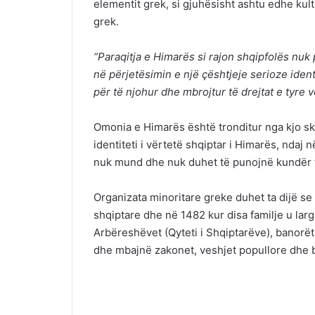
elementit grek, si gjuhësisht ashtu edhe kultu
grek.
“Paraqitja e Himarës si rajon shqipfolës nuk 
në përjetësimin e një çështjeje serioze ide
për të njohur dhe mbrojtur të drejtat e tyre 
Omonia e Himarës është tronditur nga kjo sk
identiteti i vërtetë shqiptar i Himarës, ndaj n
nuk mund dhe nuk duhet të punojnë kundër të
Organizata minoritare greke duhet ta dijë s
shqiptare dhe në 1482 kur disa familje u larg
Arbëreshëvet (Qyteti i Shqiptarëve), banorët 
dhe mbajnë zakonet, veshjet popullore dhe 