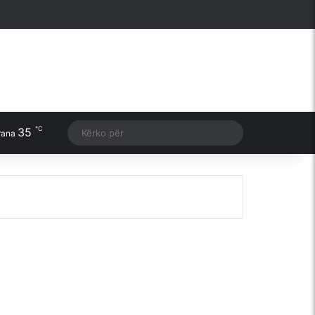
Facebook
X
YouTube
Instagram
Sidebar
℃
35
Switch skin
Kërko
rana
për