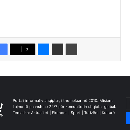
Messenger
Shpërndajeni me anë të postës elektronike
Printoje
k
X
Portali informativ shqiptar, i themeluar në 2010. Misioni:
En
Lajme të paanshme 24/7 për komunitetin shqiptar global.
yo
Tematika: Aktualitet | Ekonomi | Sport | Turizëm | Kulturë
Em
a