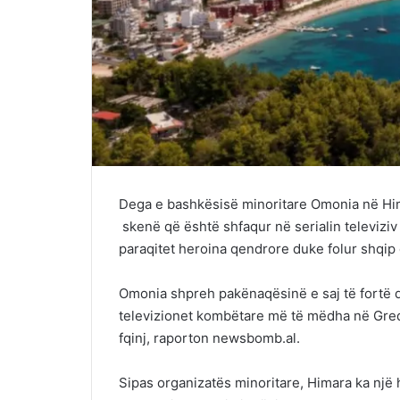
Dega e bashkësisë minoritare Omonia në Him
skenë që është shfaqur në serialin televiziv
paraqitet heroina qendrore duke folur shqip 
Omonia shpreh pakënaqësinë e saj të fortë d
televizionet kombëtare më të mëdha në Greqi
fqinj, raporton newsbomb.al.
Sipas organizatës minoritare, Himara ka një 