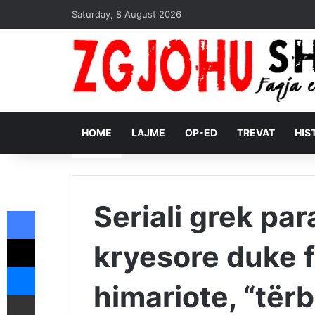
Saturday, 8 August 2026
HOME
LAJME
OP-ED
TREVAT
HIS
Seriali grek pa
Facebook
X
kryesore duke f
Messenger
himariote, “tër
Shpërndajeni me anë të postës elektronike