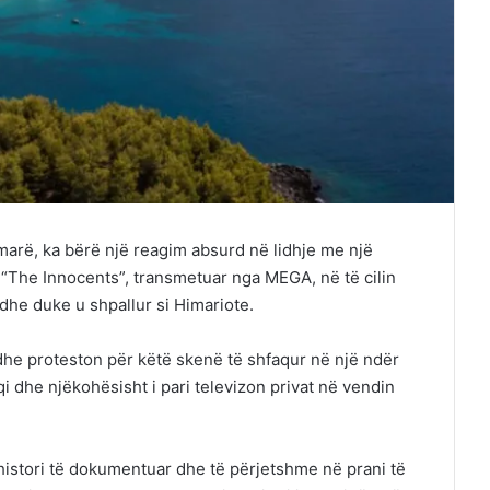
arë, ka bërë një reagim absurd në lidhje me një
 “The Innocents”, transmetuar nga MEGA, në të cilin
dhe duke u shpallur si Himariote.
he proteston për këtë skenë të shfaqur në një ndër
 dhe njëkohësisht i pari televizon privat në vendin
histori të dokumentuar dhe të përjetshme në prani të