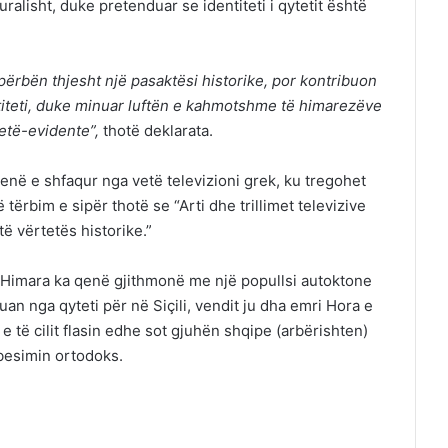
ralisht, duke pretenduar se identiteti i qytetit është
përbën thjesht një pasaktësi historike, por kontribuon
ntiteti, duke minuar luftën e kahmotshme të himarezëve
vetë-evidente”,
thotë deklarata.
enë e shfaqur nga vetë televizioni grek, ku tregohet
ë tërbim e sipër thotë se “Arti dhe trillimet televizive
 vërtetës historike.”
e Himara ka qenë gjithmonë me një popullsi autoktone
uan nga qyteti për në Siçili, vendit ju dha emri Hora e
e të cilit flasin edhe sot gjuhën shqipe (arbërishten)
besimin ortodoks.