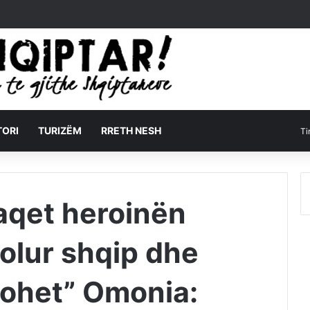
TORI
TURIZËM
RRETH NESH
Ti
raqet heroinën
olur shqip dhe
bohet” Omonia: