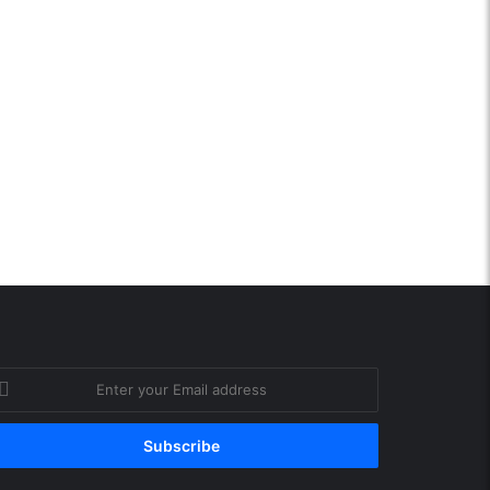
ter
ur
ail
ddress