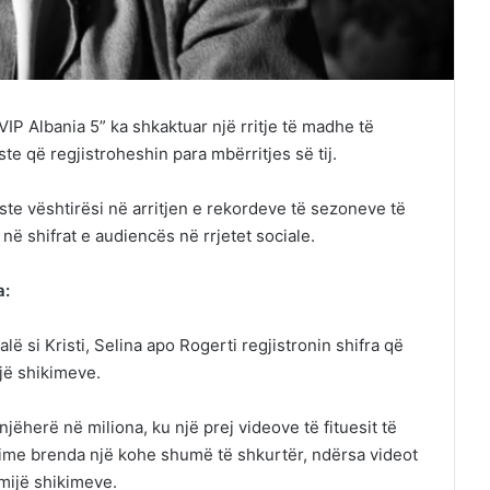
 VIP Albania 5” ka shkaktuar një rritje të madhe të
e që regjistroheshin para mbërritjes së tij.
aste vështirësi në arritjen e rekordeve të sezoneve të
në shifrat e audiencës në rrjetet sociale.
a:
lë si Kristi, Selina apo Rogerti regjistronin shifra që
jë shikimeve.
njëherë në miliona, ku një prej videove të fituesit të
hikime brenda një kohe shumë të shkurtër, ndërsa videot
mijë shikimeve.