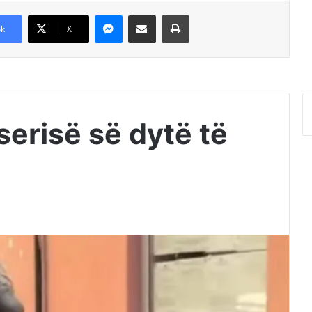
Messenger
Shpërndajeni me anë të postës elektronike
Printoje
k
X