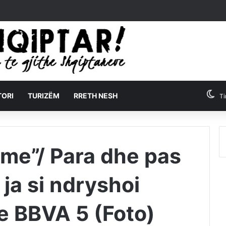
TORI
TURIZËM
RRETH NESH
Ti
shme”/ Para dhe pas
 ja si ndryshoi
e BBVA 5 (Foto)