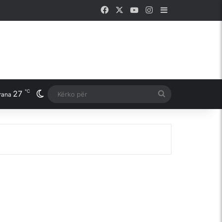
Facebook
X
YouTube
Instagram
Sidebar
℃
27
Switch skin
Kërko
rana
për