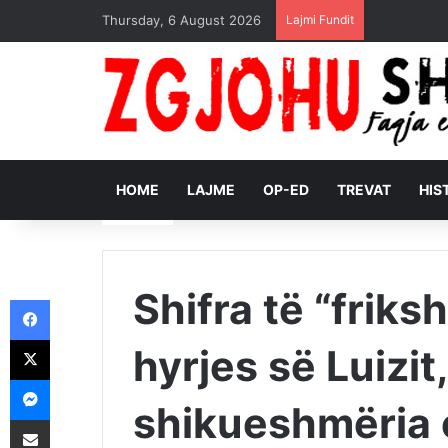
Thursday, 6 August 2026
Lajmi Fundit
HOME
LAJME
OP-ED
TREVAT
HIS
Shifra të “frik
Facebook
X
hyrjes së Luizit,
Messenger
shikueshmëria 
Shpërndajeni me anë të postës elektronike