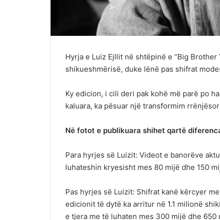
Hyrja e Luiz Ejllit në shtëpinë e “Big Brother
shikueshmërisë, duke lënë pas shifrat modest
Ky edicion, i cili deri pak kohë më parë po h
kaluara, ka pësuar një transformim rrënjësor 
Në fotot e publikuara shihet qartë diferenc
Para hyrjes së Luizit: Videot e banorëve aktua
luhateshin kryesisht mes 80 mijë dhe 150 mi
Pas hyrjes së Luizit: Shifrat kanë kërcyer me
edicionit të dytë ka arritur në 1.1 milionë s
e tjera me të luhaten mes 300 mijë dhe 650 