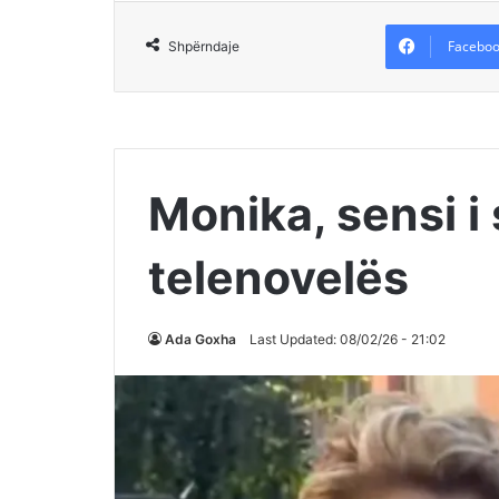
Faceboo
Shpërndaje