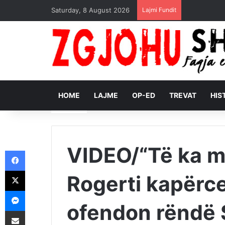
Saturday, 8 August 2026
Lajmi Fundit
HOME
LAJME
OP-ED
TREVAT
HIS
VIDEO/“Të ka ma
Facebook
X
Rogerti kapërce
Messenger
ofendon rëndë 
Shpërndajeni me anë të postës elektronike