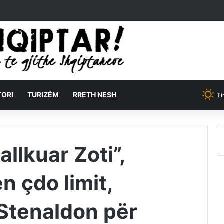
TORI
TURIZËM
RRETH NESH
Ti
llkuar Zoti”,
n çdo limit,
Stenaldon për