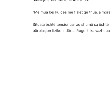
“Me mua bëj kujdes me fjalët që thua, a more
Situata është tensionuar aq shumë sa është 
përplasjen fizike, ndërsa Rogerti ka vazhduar