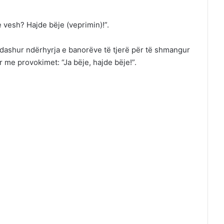
 vesh? Hajde bëje (veprimin)!”.
dashur ndërhyrja e banorëve të tjerë për të shmangur
 me provokimet: “Ja bëje, hajde bëje!”.