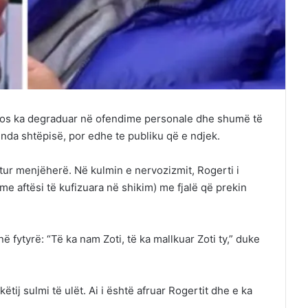
dos ka degraduar në ofendime personale dhe shumë të
da shtëpisë, por edhe te publiku që e ndjek.
itur menjëherë. Në kulmin e nervozizmit, Rogerti i
 me aftësi të kufizuara në shikim) me fjalë që prekin
në fytyrë: “Të ka nam Zoti, të ka mallkuar Zoti ty,” duke
tij sulmi të ulët. Ai i është afruar Rogertit dhe e ka