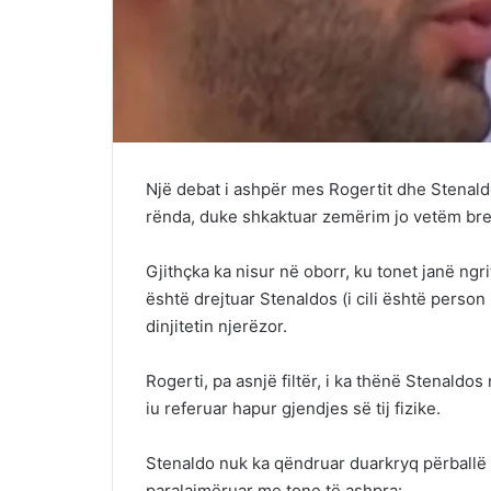
Një debat i ashpër mes Rogertit dhe Stenal
rënda, duke shkaktuar zemërim jo vetëm bren
Gjithçka ka nisur në oborr, ku tonet janë ngr
është drejtuar Stenaldos (i cili është person
dinjitetin njerëzor.
Rogerti, pa asnjë filtër, i ka thënë Stenaldos 
iu referuar hapur gjendjes së tij fizike.
Stenaldo nuk ka qëndruar duarkryq përballë kë
paralajmëruar me tone të ashpra: