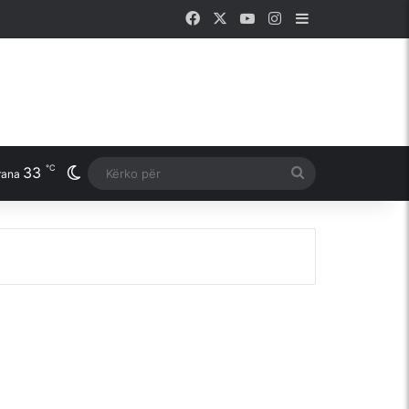
Facebook
X
YouTube
Instagram
Sidebar
℃
33
Switch skin
Kërko
rana
për