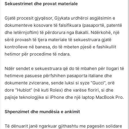
Sekuestrimet dhe provat materiale
Gjatë procesit gjyqësor, Gjykata urdhëroi asgjësimin e
dokumenteve kosovare të falsifikuara (pasaportë, patentë
dhe letërnjoftim) të përdorura nga Bakalli. Ndërkohë, një
sërë provash të tjera materiale të sekuestruara gjatë
kontrolleve në banesa, do të mbeten pjesë e fashikullit
hetimor për procedime të ndara.
Ndër sendet e sekuestruara që do të mbahen për llogari të
hetimeve pasuese përfshihen pasaporta italiane dhe
dokumente zvicerane, sende luksi si syze “Gucci”, orë
dore “Hublot” (në kuti Rolex) dhe varëse floriri, si dhe
pajisje teknologjike si iPhone dhe një laptop MacBook Pro.
Shpenzimet dhe mundësia e ankimit
Të dënuarit janë ngarkuar gjithashtu me pagesën solidare