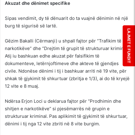
Akuzat dhe dënimet specifike
Sipas vendimit, dy të dënuarit do ta vuajnë dënimin në një
burg të sigurisë së lartë.
LAJMET E FUNDIT
Gëzim Bakalli (Cërmanji) u shpall fajtor për “Trafikim të
narkotikëve” dhe “Drejtim të grupit të strukturuar kriminal”.
Atij iu bashkuan edhe akuzat për falsifikim të
dokumenteve, letërnjoftimeve dhe akteve të gjendjes
civile. Ndonëse dënimi i tij i bashkuar arriti në 19 vite, për
shkak të gjykimit të shkurtuar (zbritja e 1/3), ai do të kryejë
12 vite e 8 muaj.
Ndërsa Erjon Loci u deklarua fajtor për “Prodhimin dhe
shitjen e narkotikëve” si pjesëmarrës në grupin e
strukturuar kriminal. Pas aplikimit të gjykimit të shkurtuar,
dënimi i tij nga 12 vite zbriti në 8 vite burgim.