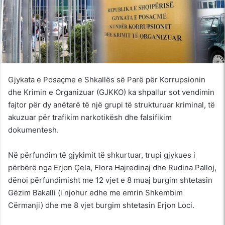
Gjykata e Posaçme e Shkallës së Parë për Korrupsionin
dhe Krimin e Organizuar (GJKKO) ka shpallur sot vendimin
fajtor për dy anëtarë të një grupi të strukturuar kriminal, të
akuzuar për trafikim narkotikësh dhe falsifikim
dokumentesh.
Në përfundim të gjykimit të shkurtuar, trupi gjykues i
përbërë nga Erjon Çela, Flora Hajredinaj dhe Rudina Palloj,
dënoi përfundimisht me 12 vjet e 8 muaj burgim shtetasin
Gëzim Bakalli (i njohur edhe me emrin Shkembim
Cërmanji) dhe me 8 vjet burgim shtetasin Erjon Loci.