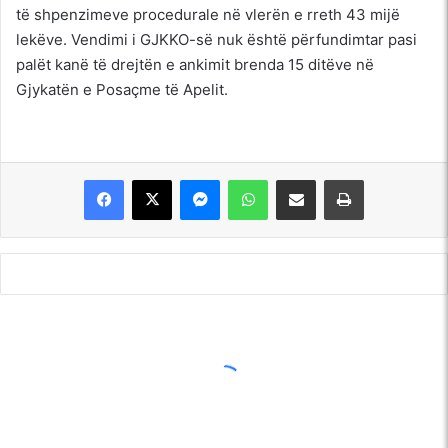
të shpenzimeve procedurale në vlerën e rreth 43 mijë
lekëve. Vendimi i GJKKO-së nuk është përfundimtar pasi
palët kanë të drejtën e ankimit brenda 15 ditëve në
Gjykatën e Posaçme të Apelit.
Messenger
WhatsApp
Shpërndajeni me anë të postës elektronike
Printoje