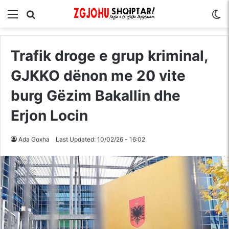
Menu
Kërko për
S
Trafik droge e grup kriminal,
GJKKO dënon me 20 vite
burg Gëzim Bakallin dhe
Erjon Locin
Ada Goxha
Last Updated: 10/02/26 - 16:02