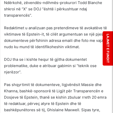
Ndërkohë, zëvendës-ndihmës-prokurori Todd Blanche
shkroi në “X” se DOJ “është i përkushtuar ndaj
transparencës”.
Redaktimet u analizuan pas pretendimeve të avokatëve të
viktimave të Epstein-it, të cilët argumentuan se një pjesë e
LAJMET E FUNDIT
dokumenteve përfshinin adresa emaili dhe foto me vajza
nudo ku mund të identifikoheshin viktimat.
DOJ tha se i kishte hequr të gjitha dokumentet
problematike, duke e atribuar gabimin si “teknik ose
njerëzor”.
Pas shqyrtimit të dokumenteve, ligjvënësit Massie dhe
Khanna, bashkë-sponsorë të Ligjit për Transparencën e
Dosjeve të Epstein, thanë se kishin zbuluar rreth 20 emra
të redaktuar, përveç atyre të Epstein dhe të
bashkëpunëtores së tij, Ghislaine Maxwell. Sipas tyre,