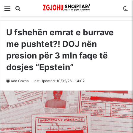
Menu
Kërko për
S
U fshehën emrat e burrave
me pushtet?! DOJ nën
presion për 3 mln faqe të
dosjes “Epstein”
Ada Goxha
Last Updated: 10/02/26 - 14:02