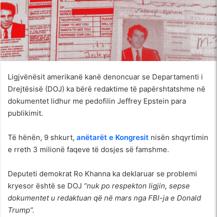
Ligjvënësit amerikanë kanë denoncuar se Departamenti i
Drejtësisë (DOJ) ka bërë redaktime të papërshtatshme në
dokumentet lidhur me pedofilin Jeffrey Epstein para
publikimit.
Të hënën, 9 shkurt,
anëtarët e Kongresit
nisën shqyrtimin
e rreth 3 milionë faqeve të dosjes së famshme.
Deputeti demokrat Ro Khanna ka deklaruar se problemi
kryesor është se DOJ
“nuk po respekton ligjin, sepse
dokumentet u redaktuan që në mars nga FBI-ja e Donald
Trump”.