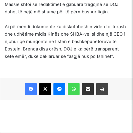
Massie shtoi se redaktimet e gabuara tregojnë se DOJ
duhet të bëjë më shumë për të përmbushur ligjin.
Ai përmendi dokumente ku diskutoheshin video torturash
dhe udhëtime midis Kinës dhe SHBA-ve, si dhe një CEO i
njohur që mungonte në listën e bashkëpunëtorëve të
Epstein. Brenda disa orësh, DOJ e ka bërë transparent
këtë emër, duke deklaruar se “asgjë nuk po fshihet”.
Messenger
WhatsApp
Shpërndajeni me anë të postës elektronike
Printoje