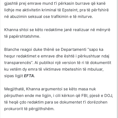
gjashtë prej emrave mund t’i përkasin burrave që kanë
lidhje me aktivitetin kriminal të Epsteint, pra të përfshirë
në abuzimin seksual ose trafikimin e të miturve.
Khanna shtoi se këto redaktime janë realizuar në mënyrë
të papërshtatshme.
Blanche reagoi duke thënë se Departamenti “sapo ka
hequr redaktimet e emrave dhe është i përkushtuar ndaj
transparencës”. Ai publikoi një version të ri të dokumentit
ku vetëm dy emra të viktimave mbeteshin të mbuluar,
sipas ligjit
EFTA.
Megjithatë, Khanna argumentoi se këto masa nuk
përputhen ende me ligjin, i cili kërkon që FBI, pjesë e DOJ,
të heqë çdo redaktim para se dokumentet t’i dorëzohen
prokurorit të përgjithshëm.