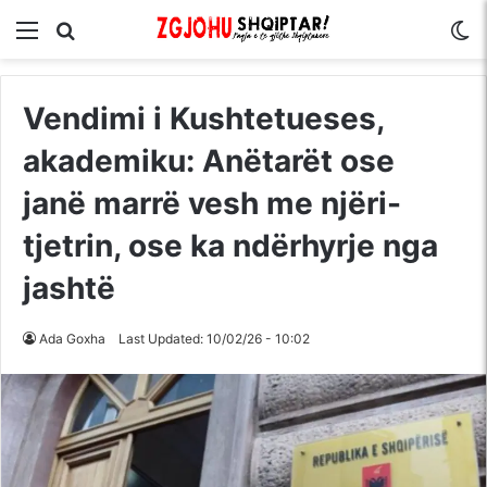
Menu
Kërko për
S
Vendimi i Kushtetueses,
akademiku: Anëtarët ose
janë marrë vesh me njëri-
tjetrin, ose ka ndërhyrje nga
jashtë
Ada Goxha
Last Updated: 10/02/26 - 10:02