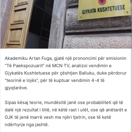
Akademiku Artan Fuga, gjatë një prononcimi për emisionin
“Të Paekspozuarit” në MCN TV, analizoi vendimin e
Gjykatës Kushtetuese për çështjen Balluku, duke përdorur
“teorinë e lojës”, për të kuptuar vendimin 4-4 të
gjyqtarëve.
Sipas kësaj teorie, mundësitë janë ose probabiliteti që të
dalë një rezultat i tillë, në këtë rast i ulët, ose që anëtarët e
GJK të jenë marrë vesh me njëri tjetrin, ose të ketë
ndërhyrje nga jashtë.