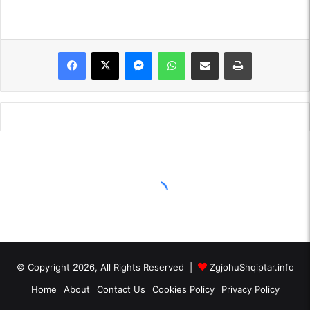
Messenger
WhatsApp
Shpërndajeni me anë të postës elektronike
Printoje
© Copyright 2026, All Rights Reserved |
ZgjohuShqiptar.info
Home
About
Contact Us
Cookies Policy
Privacy Policy