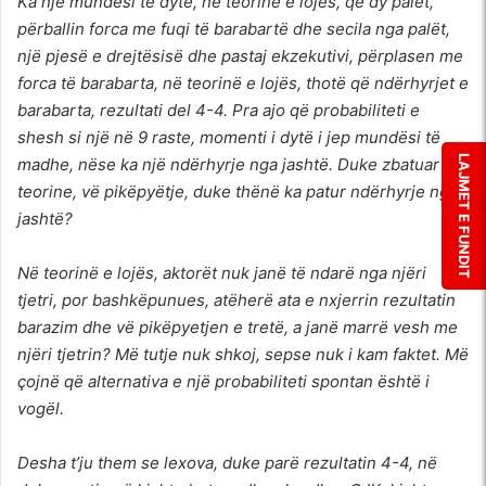
Ka një mundësi të dytë, në teorinë e lojës, që dy palët,
përballin forca me fuqi të barabartë dhe secila nga palët,
një pjesë e drejtësisë dhe pastaj ekzekutivi, përplasen me
forca të barabarta, në teorinë e lojës, thotë që ndërhyrjet e
barabarta, rezultati del 4-4. Pra ajo që probabiliteti e
shesh si një në 9 raste, momenti i dytë i jep mundësi të
LAJMET E FUNDIT
madhe, nëse ka një ndërhyrje nga jashtë. Duke zbatuar
teorine, vë pikëpyëtje, duke thënë ka patur ndërhyrje nga
jashtë?
Në teorinë e lojës, aktorët nuk janë të ndarë nga njëri
tjetri, por bashkëpunues, atëherë ata e nxjerrin rezultatin
barazim dhe vë pikëpyetjen e tretë, a janë marrë vesh me
njëri tjetrin? Më tutje nuk shkoj, sepse nuk i kam faktet. Më
çojnë që alternativa e një probabiliteti spontan është i
vogël.
Desha t’ju them se lexova, duke parë rezultatin 4-4, në