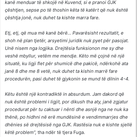
kanë menduar të shkojë në Kuvend, si e pranoi GJK
çështjen, sepse po të thoshin këta të katërt që nuk është
çështja jonë, nuk duhet ta kishte marra fare.
Etj, etj, që mua më kanë bërë… Pavarësisht rezultatit, e
shoh në plan tjetër, arsyetimi juridik nuk pyet për pasojat.
Unë nisem nga logjika. Drejtësia funksionon me sy dhe
veshë mbyllur, vetëm me mendje. Këto më çojnë në një
situatë, ku ligji flet për shumicë dhe pakicë, ndërkohë ata
janë 8 dhe me 8 vetë, nuk duhet ta kishin marrë fare
procedurën, pasi duhet të gjykonin se mund të dilnin 4-4.
Këtu është një kontradiktë in absurdum. Jam dakord që
nuk është problemi i ligjit, por dikush tha aty, janë zgjatur
procedurat për tu caktuar i nënti dhe asnjë nga ne nuk ka
thënë, po hidhni në erë mundësinë e vendimmarrjes dhe
dhënies së drejtësisë nga GJK. Rastësia nuk e kishte sjellë
këtë problem”,
tha ndër të tjera Fuga.