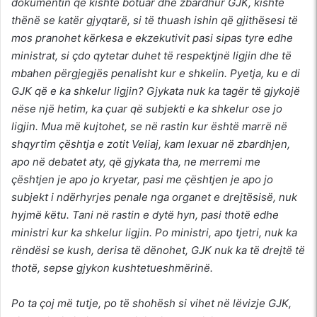
dokumentin që kishte botuar dhe zbardhur GJK, kishte
thënë se katër gjyqtarë, si të thuash ishin që gjithësesi të
mos pranohet kërkesa e ekzekutivit pasi sipas tyre edhe
ministrat, si çdo qytetar duhet të respektjnë ligjin dhe të
mbahen përgjegjës penalisht kur e shkelin. Pyetja, ku e di
GJK që e ka shkelur ligjin? Gjykata nuk ka tagër të gjykojë
nëse një hetim, ka çuar që subjekti e ka shkelur ose jo
ligjin. Mua më kujtohet, se në rastin kur është marrë në
shqyrtim çështja e zotit Veliaj, kam lexuar në zbardhjen,
apo në debatet aty, që gjykata tha, ne merremi me
çështjen je apo jo kryetar, pasi me çështjen je apo jo
subjekt i ndërhyrjes penale nga organet e drejtësisë, nuk
hyjmë këtu. Tani në rastin e dytë hyn, pasi thotë edhe
ministri kur ka shkelur ligjin. Po ministri, apo tjetri, nuk ka
rëndësi se kush, derisa të dënohet, GJK nuk ka të drejtë të
thotë, sepse gjykon kushtetueshmërinë.
Po ta çoj më tutje, po të shohësh si vihet në lëvizje GJK,