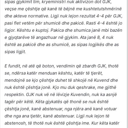
sipas gjykimit tim, kryeministri nuk aktivizon dot GJK,
veçse me çështje që kanë të bëjnë me kushtetutshmërinë
dhe akteve normative. Ligji nuk lejon rezultat 4-4 për GJK,
pasi flet vetëm për shumicë dhe pakicë. Rasti 4-4 është jo
ligjor. Kështu e kuptoj. Pakica dhe shumica janë mbi bazën
e gjyqtarëve të angazhuar në gjykim. Ata janë 8, 4 nuk
është as pakicë dhe as shumicë, as sipas logjikës dhe as
sipas ligjit.
E fundit, në atë që boton, vendimin që zbardh GJK, thotë
se, ndërsa katër menduan kështu, katër të tjerët,
mendojnë se kjo çështje duhet të shkojë në Kuvend dhe
nuk është çështja jonë. Kjo mu duk qeshrake, me gjithë
respektin. GJK nuk vë në lëvizje Kuvendin, nuk ka asnjë
tagër për këtë. Këta gjykatës që thonë se nuk është
çështja jonë, kanë abstenuar, nga njëra anë kanë votuar
dhe nga ana tjetër, kanë abstenuar. Ligji nuk lejon të
abstenosh, të thotë nuk është çështja ime. Kur këta katër