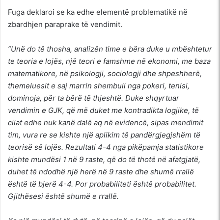
Fuga deklaroi se ka edhe elementë problematikë në
zbardhjen paraprake të vendimit.
“Unë do të thosha, analizën time e bëra duke u mbështetur
te teoria e lojës, një teori e famshme në ekonomi, me baza
matematikore, në psikologji, sociologji dhe shpeshherë,
themeluesit e saj marrin shembull nga pokeri, tenisi,
dominoja, për ta bërë të thjeshtë. Duke shqyrtuar
vendimin e GJK, që më duket me kontradikta logjike, të
cilat edhe nuk kanë dalë aq në evidencë, sipas mendimit
tim, vura re se kishte një aplikim të pandërgjegjshëm të
teorisë së lojës. Rezultati 4-4 nga pikëpamja statistikore
kishte mundësi 1 në 9 raste, që do të thotë në afatgjatë,
duhet të ndodhë një herë në 9 raste dhe shumë rrallë
është të bjerë 4-4. Por probabiliteti është probabilitet.
Gjithësesi është shumë e rrallë.