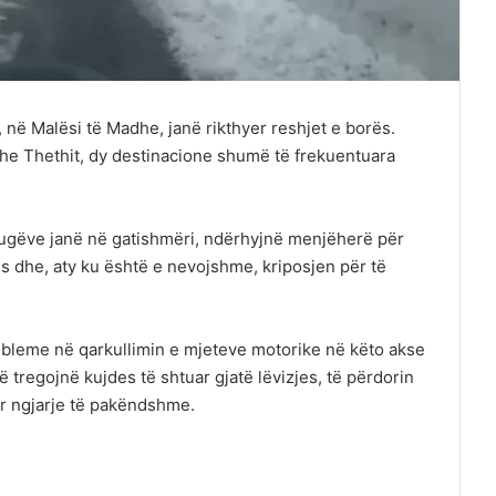
, në Malësi të Madhe, janë rikthyer reshjet e borës.
he Thethit, dy destinacione shumë të frekuentuara
rugëve janë në gatishmëri, ndërhyjnë menjëherë për
jes dhe, aty ku është e nevojshme, kriposjen për të
obleme në qarkullimin e mjeteve motorike në këto akse
 tregojnë kujdes të shtuar gjatë lëvizjes, të përdorin
r ngjarje të pakëndshme.