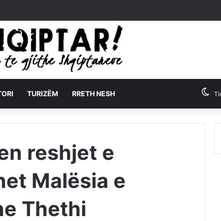
TORI
TURIZËM
RRETH NESH
Ti
en reshjet e
het Malësia e
e Thethi