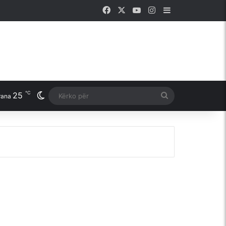
Facebook
X
YouTube
Instagram
Sidebar
℃
25
Switch skin
Kërko
rana
për