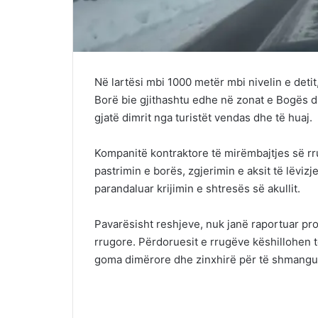
Në lartësi mbi 1000 metër mbi nivelin e detit
Borë bie gjithashtu edhe në zonat e Bogës d
gjatë dimrit nga turistët vendas dhe të huaj.
Kompanitë kontraktore të mirëmbajtjes së r
pastrimin e borës, zgjerimin e aksit të lëviz
parandaluar krijimin e shtresës së akullit.
Pavarësisht reshjeve, nuk janë raportuar pr
rrugore. Përdoruesit e rrugëve këshillohen të
goma dimërore dhe zinxhirë për të shmangu