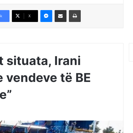
Messenger
Shpërndajeni me anë të postës elektronike
Printoje
k
X