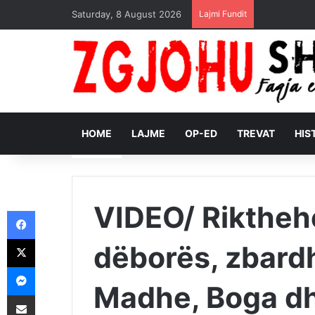
Saturday, 8 August 2026
Lajmi Fundit
HOME
LAJME
OP-ED
TREVAT
HIS
VIDEO/ Riktheh
Facebook
X
dëborës, zbard
Messenger
Madhe, Boga dh
Shpërndajeni me anë të postës elektronike